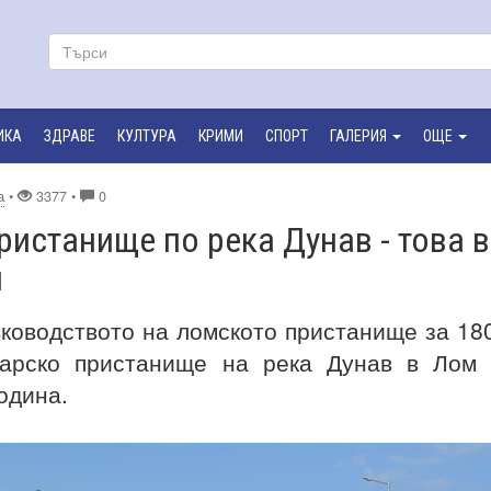
ИКА
ЗДРАВЕ
КУЛТУРА
КРИМИ
СПОРТ
ГАЛЕРИЯ
ОЩЕ
а
•
3377 •
0
ристанище по река Дунав - това в
и
ководството на ломското пристанище за 18
гарско пристанище на река Дунав в Лом
одина.