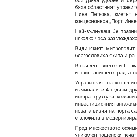
бяха областният управит
Нина Петкова, кметът 
концесионера „Порт Инв
Най-вълнуващ бе празни
няколко часа разглеждаха
Видинският митрополит
благословиха екипа и ра
В приветствието си Пенк
и пристанището градът не
Управителят на концеси
изминалите 4 години др
инфраструктура, механиз
инвестиционния ангажиме
новата визия на порта са
е вложила в модернизиран
Пред множеството офици
уникален пощенски печат