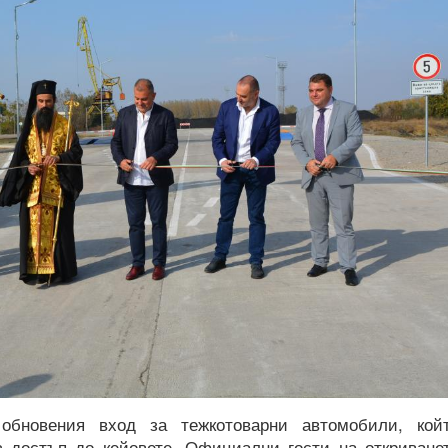
обновения вход за тежкотоварни автомобили, кой
з достъп до кейовете. Официални гости на откриване