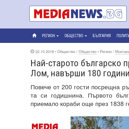
РЕГИОН
ОБЩЕСТВО
БЪЛГАРИЯ
ПОЛИТ
22.10.2018
• Общество /
Общество
• Регион /
Монтан
Най-старото българско п
Лом, навърши 180 годин
Повече от 200 гости посрещна ръ
та си годишнина. Първото бъл
приемало кораби още през 1838 г