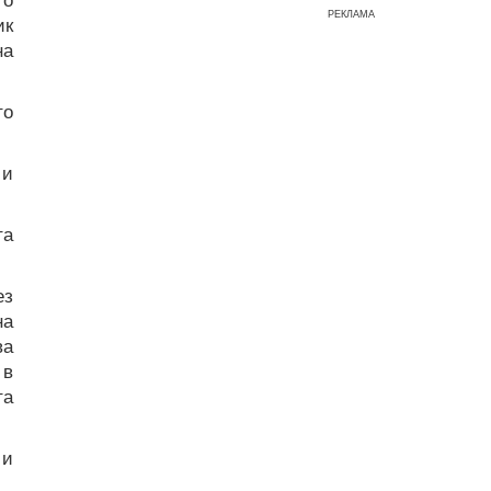
РЕКЛАМА
ик
на
то
 и
та
ез
на
ва
 в
та
 и