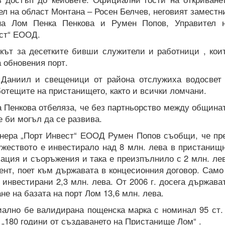
ел на област Монтана – Росен Белчев, неговият заместн
на Лом Пенка Пенкова и Румен Попов, Управител 
ест“ ЕООД.
кът за десетките бивши служители и работници , кои
 обновения порт.
 Даниил и свещеници от района отслужиха водосвет
ботещите на пристанището, както и всички ломчани.
а Пенкова отбеляза, че без партньорство между община
 би могъл да се развива.
онера „Порт Инвест“ ЕООД Румен Попов съобщи, че пр
ужеството е инвестирало над 8 млн. лева в пристанищ
ация и съоръжения и така е преизпълнило с 2 млн. ле
нт, поет към държавата в концесионния договор. Само
 инвестирани 2,3 млн. лева. От 2006 г. досега държава
е на базата на порт Лом 13,6 млн. лева.
ално бе валидирана пощенска марка с номинал 95 ст.
 „180 години от създаването на Пристанище Лом“ .