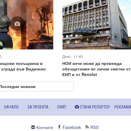
0
Днес, 11:40
нищожи покъщнина в
НОИ вече може да превежда
 сграда във Видинско
обезщетения по лични сметки от
ЕИП и от Revolut
Последни новини
НАЧАЛО
ЗА ПРОЕКТА
ЕКИП
СТАНИ РЕПОРТЕР
РЕКЛАМ
Контакти
Facebook
RSS