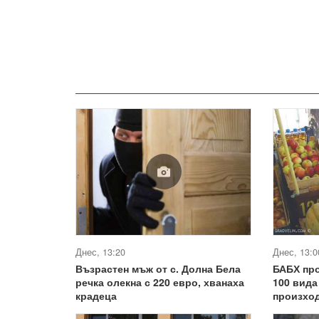
Днес, 13:20
Днес, 13:0
Възрастен мъж от с. Долна Бела
БАБХ про
речка олекна с 220 евро, хванаха
100 вида
крадеца
произход