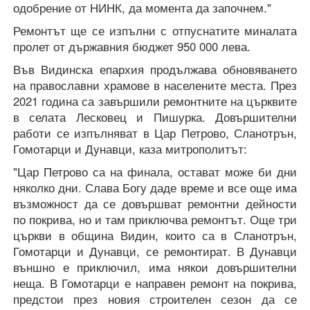
одобрение от НИНК, да момента да започнем."
Ремонтът ще се изпълни с отпуснатите миналата
пролет от държавния бюджет 950 000 лева.
Във Видинска епархия продължава обновяването
на православни храмове в населените места. През
2021 година са завършили ремонтните на църквите
в селата Лесковец и Пишурка. Довършителни
работи се изпълняват в Цар Петрово, Сланотрън,
Гомотарци и Дунавци, каза митрополитът:
"Цар Петрово са на финала, остават може би дни
няколко дни. Слава Богу даде време и все още има
възможност да се довършват ремонтни дейности
по покрива, но и там приключва ремонтът. Още три
църкви в община Видин, които са в Сланотрън,
Гомотарци и Дунавци, се ремонтират. В Дунавци
външно е приключил, има някои довършителни
неща. В Гомотарци е направен ремонт на покрива,
предстои през новия строителен сезон да се