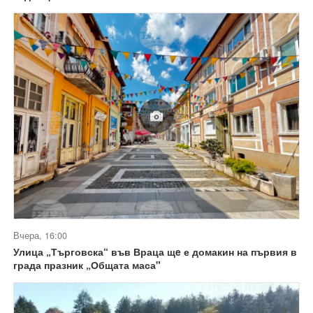
Вчера, 16:00
Улица „Търговска“ във Враца щe е домакин на първия в
града празник „Общата маса"