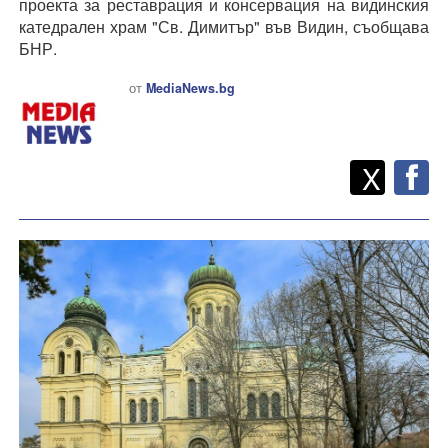
проекта за реставрация и консервация на видинския
катедрален храм "Св. Димитър" във Видин, съобщава
БНР.
от
MediaNews.bg
Twitt
Споделете
X
F