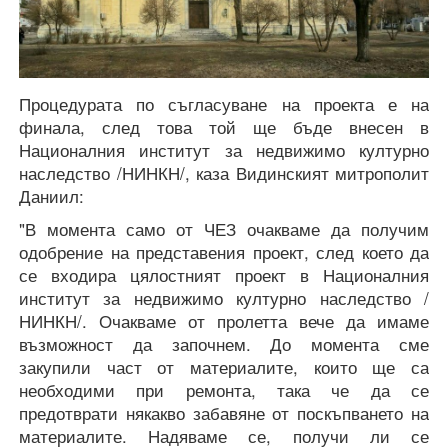
Процедурата по съгласуване на проекта е на
финала, след това той ще бъде внесен в
Националния институт за недвижимо културно
наследство /НИНКН/, каза Видинският митрополит
Даниил:
"В момента само от ЧЕЗ очакваме да получим
одобрение на представения проект, след което да
се входира цялостният проект в Националния
институт за недвижимо културно наследство /
НИНКН/. Очакваме от пролетта вече да имаме
възможност да започнем. До момента сме
закупили част от материалите, които ще са
необходими при ремонта, така че да се
предотврати някакво забавяне от поскъпването на
материалите. Надяваме се, получи ли се