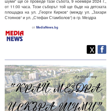
шуми“ ще се проведе тази събота, 9 ноември 2024 г.,
от 11:00 часа. Този съборът той ще бъде на детската
площадка на ул. „Георги Кирков“ (между ул. „Захари
Стоянов“ и ул. „Стефан Стамболов“) в гр. Мездра
от
MediaNews.bg
Twitt
Споделете
X
F