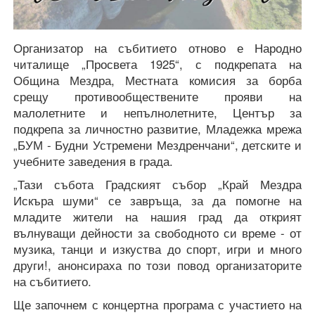
Организатор на събитието отново е Народно
читалище „Просвета 1925“, с подкрепата на
Община Мездра, Местната комисия за борба
срещу противообществените прояви на
малолетните и непълнолетните, Център за
подкрепа за личностно развитие, Младежка мрежа
„БУМ - Будни Устремени Мездренчани“, детските и
учебните заведения в града.
„Тази събота Градският събор „Край Мездра
Искъра шуми“ се завръща, за да помогне на
младите жители на нашия град да открият
вълнуващи дейности за свободното си време - от
музика, танци и изкуства до спорт, игри и много
други!, анонсираха по този повод организаторите
на събитието.
Ще започнем с концертна програма с участието на