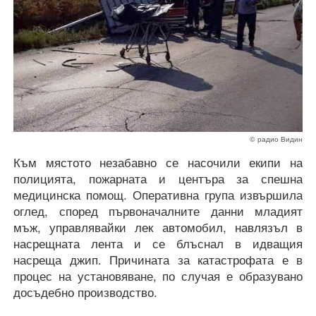
© радио Видин
Към мястото незабавно се насочили екипи на
полицията, пожарната и центъра за спешна
медицинска помощ. Оперативна група извършила
оглед, според първоначалните данни младият
мъж, управлявайки лек автомобил, навлязъл в
насрещната лента и се блъснал в идващия
насреща джип. Причината за катастрофата е в
процес на установяване, по случая е образувано
досъдебно производство.