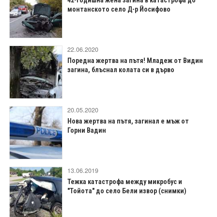
42-годишна жена загина в катастрофа до
монтанското село Д-р Йосифово
22.06.2020
Поредна жертва на пътя! Младеж от Видин
загина, блъснал колата си в дърво
20.05.2020
Нова жертва на пътя, загинал е мъж от
Горни Вадин
13.06.2019
Тежка катастрофа между микробус и
"Тойота" до село Бели извор (снимки)