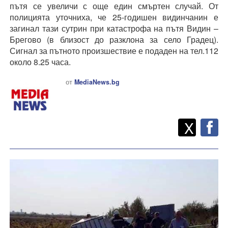
пътя се увеличи с още един смъртен случай. От
полицията уточниха, че 25-годишен видинчанин е
загинал тази сутрин при катастрофа на пътя Видин –
Брегово (в близост до разклона за село Градец).
Сигнал за пътното произшествие е подаден на тел.112
около 8.25 часа.
от
MediaNews.bg
Twitt
Споделете
X
F