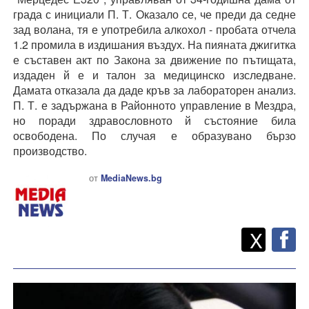
града с инициали П. Т. Оказало се, че преди да седне
зад волана, тя е употребила алкохол - пробата отчела
1.2 промила в издишания въздух. На пияната джигитка
е съставен акт по Закона за движение по пътищата,
издаден й е и талон за медицинско изследване.
Дамата отказала да даде кръв за лабораторен анализ.
П. Т. е задържана в Районното управление в Мездра,
но поради здравословното й състояние била
освободена. По случая е образувано бързо
производство.
от
MediaNews.bg
Twitt
Споделете
X
F