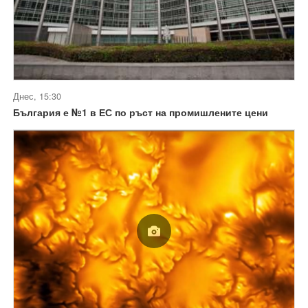
Днес, 15:30
България е №1 в ЕС по ръст на промишлените цени