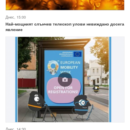
Днес, 15:00
Най-мощният слънчев телескоп улови невиждано досега
явление
Днес, 14:30