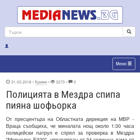
Меню
31.03.2018
•
Крими
•
3273 •
0
Полицията в Мездра спипа
пияна шофьорка
От пресцентъра на Областната дирекция на МВР -
Враца съобщиха, че миналата нощ около 1:30 часа
полицейски патрул е спрял за проверка в Мездра
"Мерцедес Е320", управляван от 34-годишна дама от