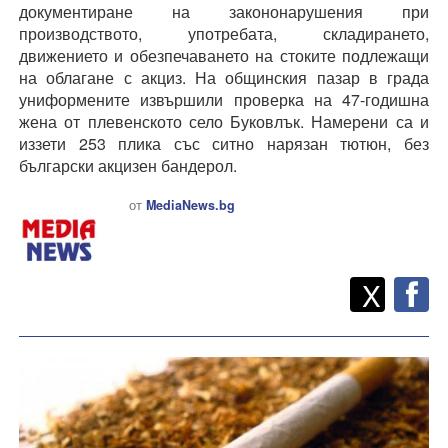
документиране на закононарушения при
производството, употребата, складирането,
движението и обезпечаването на стоките подлежащи
на облагане с акциз. На общинския пазар в града
униформените извършили проверка на 47-годишна
жена от плевенското село Буковлък. Намерени са и
иззети 253 плика със ситно нарязан тютюн, без
български акцизен бандерол.
от
MediaNews.bg
Twitt
Споделете
X
F