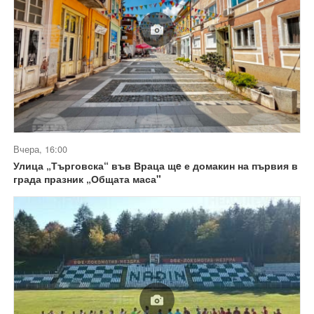
Вчера, 16:00
Улица „Търговска“ във Враца щe е домакин на първия в
града празник „Общата маса"