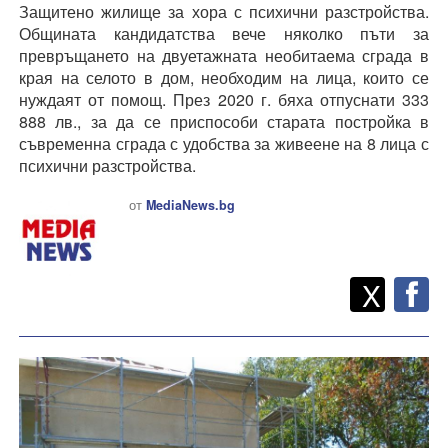
Защитено жилище за хора с психични разстройства.
Общината кандидатства вече няколко пъти за
превръщането на двуетажната необитаема сграда в
края на селото в дом, необходим на лица, които се
нуждаят от помощ. През 2020 г. бяха отпуснати 333
888 лв., за да се приспособи старата постройка в
съвременна сграда с удобства за живеене на 8 лица с
психични разстройства.
от
MediaNews.bg
Twitt
Споделете
X
F