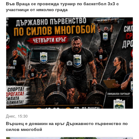
Във Враца се провежда турнир по баскетбол 3х3 с
участници от няколко града
Днес, 15:30
Вършец е домакин на кръг Държавното първенство по
силов многобой