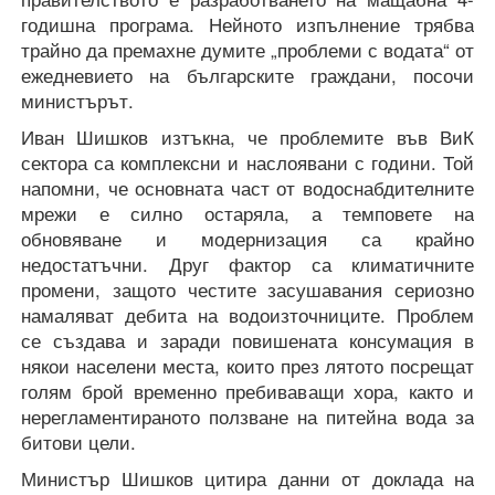
годишна програма. Нейното изпълнение трябва
трайно да премахне думите „проблеми с водата“ от
ежедневието на българските граждани, посочи
министърът.
Иван Шишков изтъкна, че проблемите във ВиК
сектора са комплексни и наслоявани с години. Той
напомни, че основната част от водоснабдителните
мрежи е силно остаряла, а темповете на
обновяване и модернизация са крайно
недостатъчни. Друг фактор са климатичните
промени, защото честите засушавания сериозно
намаляват дебита на водоизточниците. Проблем
се създава и заради повишената консумация в
някои населени места, които през лятото посрещат
голям брой временно пребиваващи хора, както и
нерегламентираното ползване на питейна вода за
битови цели.
Министър Шишков цитира данни от доклада на