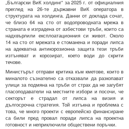
„Български ВиК холдинг“ за 2025 г. от официалния
преглед на 26-те държавни ВиК оператора в
структурата на холдинга. Данни от доклада сочат,
че близо 64 на сто от водопроводната мрежа в
страната е изградена от азбестови тръби, които са
надхвърлили експлоатационния си живот. Около
14 на сто от мрежата е стоманена и поради липса
на адекватна антикорозионна защита тези тръби
изтъняват и корозират, което води до скрити
течове.
Министърът отправи критика към кметове, които в
миналото съзнателно са отказвали да разкопават
улици за подмяна на тръби от страх да не загубят
гласоподаватели на местните избори и посочи, че
секторът е страдал от липса на визия и
дългосрочна стратегия. Той изтъкна и проблема с
това, че много проекти с европейско финансиране
са били пред провал поради липса на проектна
готовност и неприключили обществени поръчки.