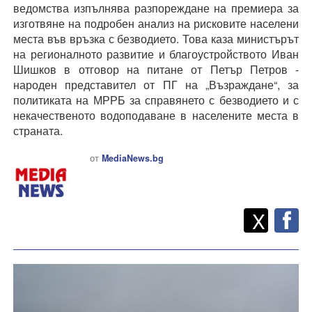
ведомства изпълнява разпореждане на премиера за
изготвяне на подробен анализ на рисковите населени
места във връзка с безводието. Това каза министърът
на регионалното развитие и благоустройството Иван
Шишков в отговор на питане от Петър Петров -
народен представител от ПГ на „Възраждане“, за
политиката на МРРБ за справянето с безводието и с
некачественото водоподаване в населените места в
страната.
от
MediaNews.bg
Twitt
Споделете
X
F