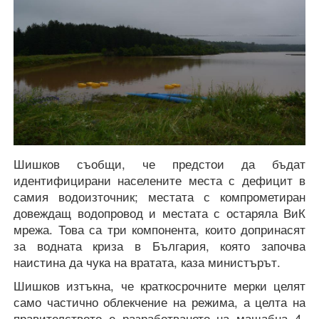
Шишков съобщи, че предстои да бъдат
идентифицирани населените места с дефицит в
самия водоизточник; местата с компрометиран
довеждащ водопровод и местата с остаряла ВиК
мрежа. Това са три компонента, които допринасят
за водната криза в България, която започва
наистина да чука на вратата, каза министърът.
Шишков изтъкна, че краткосрочните мерки целят
само частично облекчение на режима, а целта на
правителството е разработването на мащабна 4-