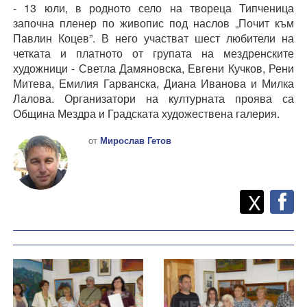
- 13 юли, в родното село на твореца Типченица
започна пленер по живопис под наслов „Почит към
Павлин Коцев”. В него участват шест любители на
четката и платното от групата на мездренските
художници - Светла Дамяновска, Евгени Кучков, Рени
Митева, Емилия Гарванска, Диана Иванова и Милка
Лалова. Организатори на културната проява са
Община Мездра и Градската художествена галерия.
от
Мирослав Гетов
Twitt
Споделете
X
F