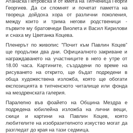
Атанаска Петровска и от кмета на Типченица Георги
Георгиев. Да си спомнят и почетат паметта на
твореца дойдоха хора от различни поколения,
между които и трима негови родственици -
първите му братовчеди Виолета и Васил Кирилови
и снаха му Цветанка Коцева.
Пленерът по живопис "Почит към Павлин Коцев”
ще продължи два дни. Официалното закриване и
награждаването на участниците в него е утре от
18.00 часа. Картините, създадени по време на
рисуването на открито, ще бъдат подредени в
обща художествена изложба, която ще обогати
експозицията в типченското читалище или фонда
на мездренската галерия.
Паралелно във фоайето на Община Мездра е
подредена юбилейна изложба на лични вещи,
скици и картини на Павлин Коцев, която
любителите на изобразителното изкуство могат да
разгледат до края на тази седмица.