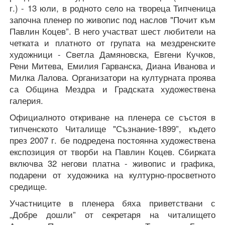
г.) - 13 юли, в родното село на твореца Типченица
започна пленер по живопис под наслов "Почит към
Павлин Коцев”. В него участват шест любители на
четката и платното от групата на мездренските
художници - Светла Дамяновска, Евгени Кучков,
Рени Митева, Емилия Гарванска, Диана Иванова и
Милка Лалова. Организатори на културната проява
са Община Мездра и Градската художествена
галерия.
Официалното откриване на пленера се състоя в
типченското Читалище "Съзнание-1899”, където
през 2007 г. бе подредена постоянна художествена
експозиция от творби на Павлин Коцев. Сбирката
включва 32 негови платна - живопис и графика,
подарени от художника на културно-просветното
средище.
Участниците в пленера бяха приветствани с
„Добре дошли” от секретаря на читалището