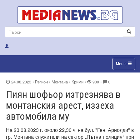
Меню
24.08.2023
• Регион /
Монтана
•
Крими
•
980 •
0
Пиян шофьор изтрезнява в
монтанския арест, иззеха
автомобила му
На 23.08.2023 г. около 22,30 ч. на бул. "Ген. Арнолди" в
гр. Монтана служители на сектор „Пътна полиция“ при