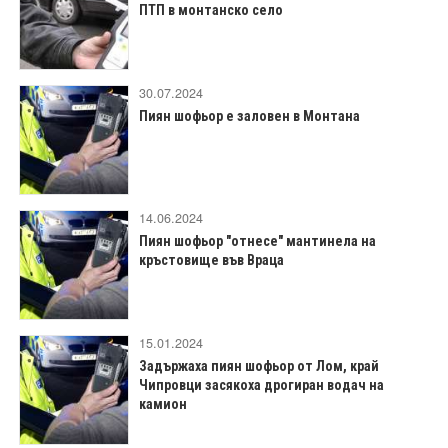
ПТП в монтанско село
30.07.2024
Пиян шофьор е заловен в Монтана
14.06.2024
Пиян шофьор "отнесе" мантинела на
кръстовище във Враца
15.01.2024
Задържаха пиян шофьор от Лом, край
Чипровци засякоха дрогиран водач на
камион