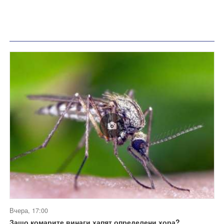
Вчера, 17:00
Защо комарите винаги хапят определени хора?