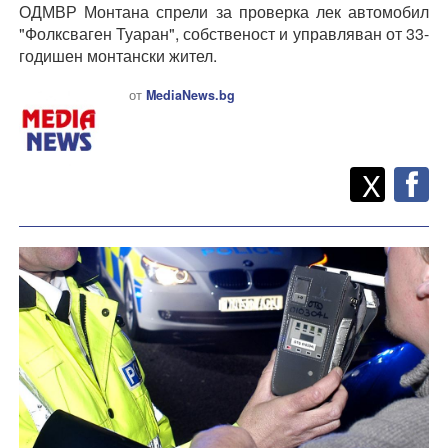
ОДМВР Монтана спрели за проверка лек автомобил
"Фолксваген Туаран", собственост и управляван от 33-
годишен монтански жител.
от
MediaNews.bg
Twitt
Споделете
X
F