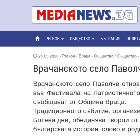
РЕГИОН
ОБЩЕСТВО
БЪЛГАРИЯ
ПОЛИТ
24.05.2026
• Регион /
Враца
• Общество /
Общество
Врачанското село Паволч
Врачанското село Паволче отнов
във Фестивала на патриотичното
съобщават от Община Враца.
Традиционното събитие, организи
Ботеви дни, обединява творци от
българската история, слово и ро