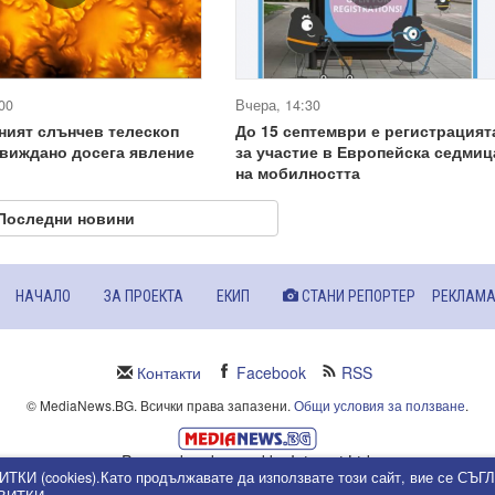
00
Вчера, 14:30
ният слънчев телескоп
До 15 септември е регистрацият
виждано досега явление
за участие в Европейска седмиц
на мобилността
Последни новини
НАЧАЛО
ЗА ПРОЕКТА
ЕКИП
СТАНИ РЕПОРТЕР
РЕКЛАМ
Контакти
Facebook
RSS
© MediaNews.BG. Всички права запазени.
Общи условия за ползване
.
Powered and owned by Intersat Ltd.
ИТКИ (cookies).Като продължавате да използвате този сайт, вие се СЪ
Собственост на Интерсат ООД.