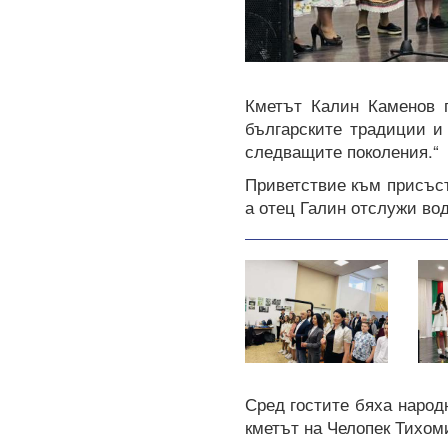
Кметът Калин Каменов п
българските традиции и
следващите поколения.“
Приветствие към присъст
а отец Галин отслужи вод
Сред гостите бяха народ
кметът на Челопек Тихоми