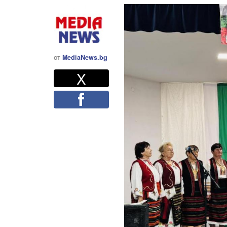
от
MediaNews.bg
Twitter
Споделете
X
Facebook