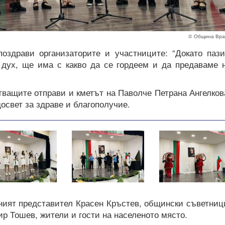
© Община Вра
оздрави организаторите и участниците: “Докато паз
 дух, ще има с какво да се гордеем и да предаваме 
ващите отправи и кметът на Паволче Петрана Ангелков
освет за здраве и благополучие.
ният представител Красен Кръстев, общински съветниц
р Тошев, жители и гости на населеното място.