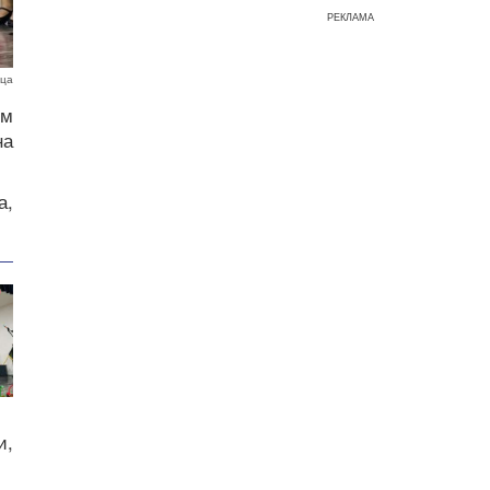
РЕКЛАМА
ца
им
на
а,
и,