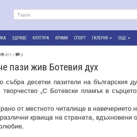
ИКА
ЗДРАВЕ
КУЛТУРА
КРИМИ
СПОРТ
ГАЛЕРИЯ
ОЩЕ
•
671 •
0
е пази жив Ботевия дух
о събра десетки пазители на българския д
 творчество „С Ботевски пламък в сърцето
рано от местното читалище в навечерието 
 различни краища на страната, вдъхновени 
долюбие.