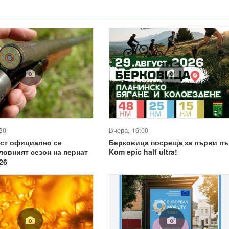
30
Вчера, 16:00
уст официално се
Берковица посреща за първи пъ
ловният сезон на пернат
Kom epic half ultra!
26