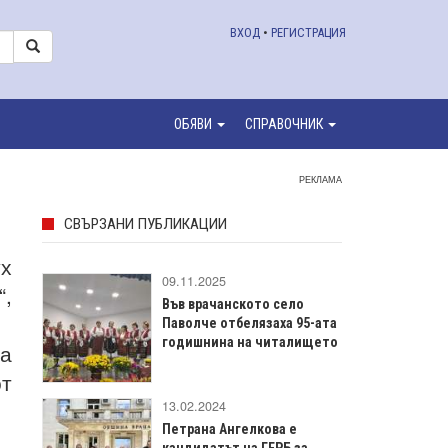
ВХОД
•
РЕГИСТРАЦИЯ
ОБЯВИ
СПРАВОЧНИК
РЕКЛАМА
СВЪРЗАНИ ПУБЛИКАЦИИ
ух
09.11.2025
“,
Във врачанското село
Паволче отбелязаха 95-ата
годишнина на читалището
на
от
13.02.2024
Петрана Ангелкова е
кандидатът на ГЕРБ за