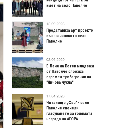
кмет на село Паволче
12.09.2023
Представиха арт проекти
във врачанското село
Паволче
02.06.2020
В Деня на Ботев младежи
от Паволче сложиха
огромен трибагреник на
"Янчова чукла"
17.04.2020
Читалище „Фар“ - село
Паволче спечели
гласуването за голямата
награда на АГОРА