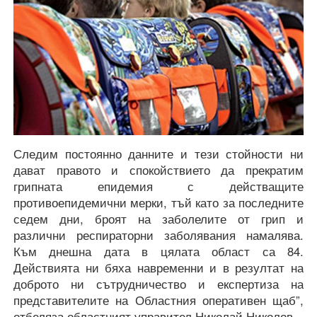
Следим постоянно данните и тези стойности ни
дават правото и спокойствието да прекратим
грипната епидемия с действащите
противоепидемични мерки, тъй като за последните
седем дни, броят на заболелите от грип и
различни респираторни заболявания намалява.
Към днешна дата в цялата област са 84.
Действията ни бяха навременни и в резултат на
доброто ни сътрудничество и експертиза на
представителите на Областния оперативен щаб”,
отбеляза областният управител Николай Николов.