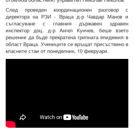
След проведен координационен разговор с
директора на РЗИ - Враца д-р Чавдар Манов и
съгласуване с главния държавен здравен
инспектор доц. д-р Ангел Кунчев, беше взето
решение да бъде прекратена грипната епидемия в
област Враца. Учениците се връщат присъствено в
класните стаи от понеделник, 10 февруари.