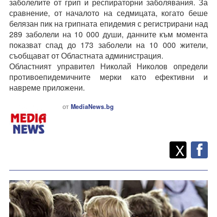
заболелите от грип и респираторни заболявания. За
сравнение, от началото на седмицата, когато беше
белязан пик на грипната епидемия с регистрирани над
289 заболели на 10 000 души, данните към момента
показват спад до 173 заболели на 10 000 жители,
съобщават от Областната администрация.
Областният управител Николай Николов определи
противоепидемичните мерки като ефективни и
навреме приложени.
от
MediaNews.bg
Twitt
Споделете
X
F