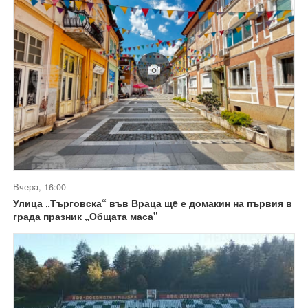
Вчера, 16:00
Улица „Търговска“ във Враца щe е домакин на първия в
града празник „Общата маса"