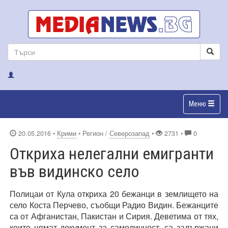
Меню
20.05.2016
•
Крими
• Регион /
Северозапад
•
2731 •
0
Откриха нелегални емигранти
във видинско село
Полицаи от Кула откриха 20 бежанци в землището на
село Коста Перчево, съобщи Радио Видин. Бежанците
са от Афганистан, Пакистан и Сирия. Деветима от тях,
които нямат документ за самоличност, са задържани