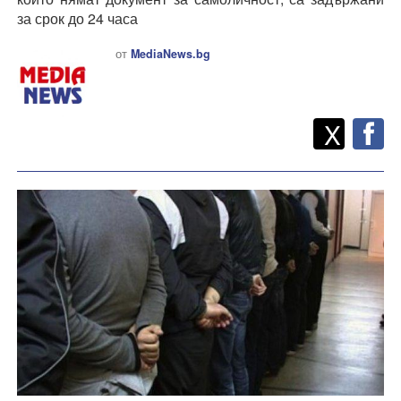
за срок до 24 часа
от
MediaNews.bg
Twitt
Споделете
X
F