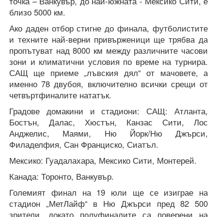
точка – Ванкувър, до най-южната - Мексико Сити, е
близо 5000 км.
Ако даден отбор стигне до финала, футболистите
и техните най-верни привърженици ще трябва да
пропътуват над 8000 км между различните часови
зони и климатични условия по време на турнира.
САЩ ще приеме „лъвския дял“ от мачовете, а
именно 78 двубоя, включително всички срещи от
четвъртфиналите нататък.
Градове домакини и стадиони: САЩ: Атланта,
Бостън, Далас, Хюстън, Канзас Сити, Лос
Анджелис, Маями, Ню Йорк/Ню Джърси,
Филаделфия, Сан Франциско, Сиатъл.
Мексико: Гуадалахара, Мексико Сити, Монтерей.
Канада: Торонто, Ванкувър.
Големият финал на 19 юли ще се изиграе на
стадион „МетЛайф“ в Ню Джърси пред 82 500
зрители, докато полуфиналите са поверени на