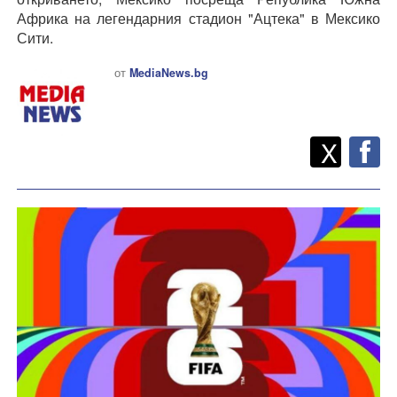
Африка на легендарния стадион "Ацтека" в Мексико
Сити.
от
MediaNews.bg
Twitt
Споделете
X
F