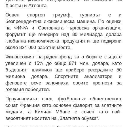
Хюстън и Атланта.
Освен спортен триумф, турнирът е и
безпрецедентна икономическа машина. По оценки
на ФИФА и Световната търговска организация,
форумът ще генерира над 80 милиарда долара
глобална икономическа продукция и ще подкрепи
около 824 000 работни места.
Финансовият награден фонд за отборите също е
увеличен с 15% до общо 871 млн. долара, като
бъдещият шампион ще прибере рекордните 50
милиона долара. Спортните анализатори и
феновете вече започнаха своите прогнози за
големия победител.
Проучванията сред футболната общественост
сочат Франция като основен фаворит за златните
медали, а Килиан Мбапе е сочен като най-
вероятният носител на „Златната обувка“.