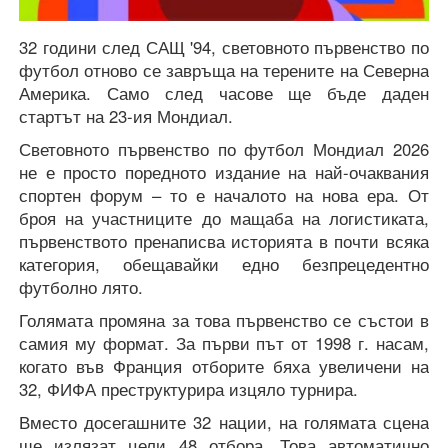
32 години след САЩ '94, световното първенство по
футбол отново се завръща на терените на Северна
Америка. Само след часове ще бъде даден
стартът на 23-ия Мондиал.
Световното първенство по футбол Мондиал 2026
не е просто поредното издание на най-очаквания
спортен форум – то е началото на нова ера. От
броя на участниците до мащаба на логистиката,
първенството пренаписва историята в почти всяка
категория, обещавайки едно безпрецедентно
футболно лято.
Голямата промяна за това първенство се състои в
самия му формат. За първи път от 1998 г. насам,
когато във Франция отборите бяха увеличени на
32, ФИФА преструктурира изцяло турнира.
Вместо досегашните 32 нации, на голямата сцена
ще излязат цели 48 отбора. Това автоматично