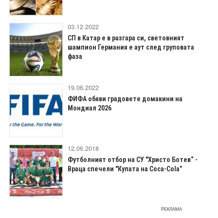
03.12.2022
СП в Катар е в разгара си, световният
шампион Германия е аут след груповата
фаза
19.06.2022
ФИФА обяви градовете домакини на
Мондиал 2026
12.06.2018
Футболният отбор на СУ "Христо Ботев“ -
Враца спечели "Купата на Coca-Cola”
РЕКЛАМА