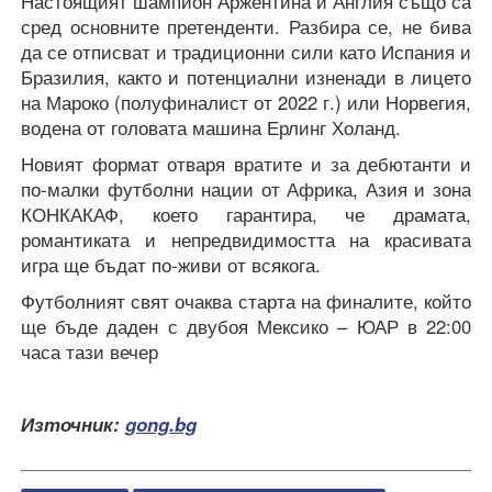
Настоящият шампион Аржентина и Англия също са
сред основните претенденти. Разбира се, не бива
да се отписват и традиционни сили като Испания и
Бразилия, както и потенциални изненади в лицето
на Мароко (полуфиналист от 2022 г.) или Норвегия,
водена от головата машина Ерлинг Холанд.
Новият формат отваря вратите и за дебютанти и
по-малки футболни нации от Африка, Азия и зона
КОНКАКАФ, което гарантира, че драмата,
романтиката и непредвидимостта на красивата
игра ще бъдат по-живи от всякога.
Футболният свят очаква старта на финалите, който
ще бъде даден с двубоя Мексико – ЮАР в 22:00
часа тази вечер
Източник:
gong.bg