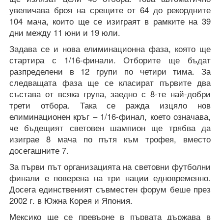
увеличава броя на срещите от 64 до рекордните
104 мача, които ще се изиграят в рамките на 39
дни между 11 юни и 19 юли.
Задава се и нова елиминационна фаза, която ще
стартира с 1/16-финали. Отборите ще бъдат
разпределени в 12 групи по четири тима. За
следващата фаза ще се класират първите два
състава от всяка група, заедно с 8-те най-добри
трети отбора. Така се ражда изцяло нов
елиминационен кръг – 1/16-финал, което означава,
че бъдещият световен шампион ще трябва да
изиграе 8 мача по пътя към трофея, вместо
досегашните 7.
За първи път организацията на световни футболни
финали е поверена на три нации едновременно.
Досега единственият съвместен форум беше през
2002 г. в Южна Корея и Япония.
Мексико ще се превърне в първата държава в