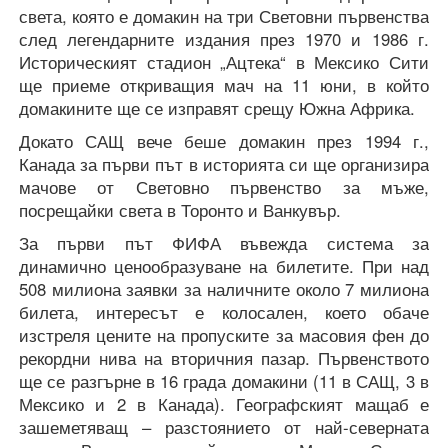
света, която е домакин на три Световни първенства
след легендарните издания през 1970 и 1986 г.
Историческият стадион „Ацтека“ в Мексико Сити
ще приеме откриващия мач на 11 юни, в който
домакините ще се изправят срещу Южна Африка.
Докато САЩ вече беше домакин през 1994 г.,
Канада за първи път в историята си ще организира
мачове от Световно първенство за мъже,
посрещайки света в Торонто и Ванкувър.
За първи път ФИФА въвежда система за
динамично ценообразуване на билетите. При над
508 милиона заявки за наличните около 7 милиона
билета, интересът е колосален, което обаче
изстреля цените на пропуските за масовия фен до
рекордни нива на вторичния пазар. Първенството
ще се разгърне в 16 града домакини (11 в САЩ, 3 в
Мексико и 2 в Канада). Географският мащаб е
зашеметяващ – разстоянието от най-северната