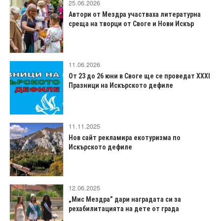
25.06.2026
Автори от Мездра участваха литературна
среща на творци от Своге и Нови Искър
11.06.2026
От 23 до 26 юни в Своге ще се проведат XXXI
Празници на Искърското дефиле
11.11.2025
Нов сайт рекламира екотуризма по
Искърското дефиле
12.06.2025
„Мис Мездра” дари наградата си за
рехабилитацията на дете от града