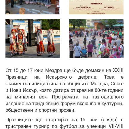
От 15 до 17 юни Мездра ще бъде домакин на XXIII
Празници на Искърското дефиле. Това е
съвместна инициатива на общините Мездра, Своге
и Нови Искър, която датира от края на 80-те години
на миналия век. Програмата на тазгодишното
издание на тридневния форум включва 6 културни,
обществени и спортни прояви.
Празниците ще стартират на 15 юни (сряда) с
тристранен турнир по футбол за ученици VII-VIII