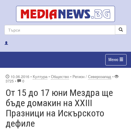
Меню
10.06.2016
•
Култура
•
Общество
• Регион /
Северозапад
•
3725 •
0
От 15 до 17 юни Мездра ще
бъде домакин на XXIII
Празници на Искърското
дефиле