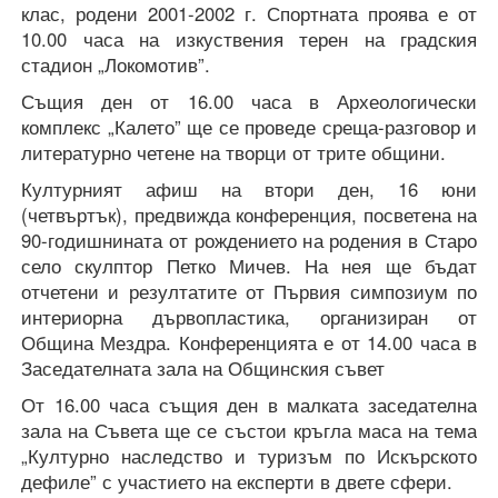
клас, родени 2001-2002 г. Спортната проява е от
10.00 часа на изкуствения терен на градския
стадион „Локомотив”.
Същия ден от 16.00 часа в Археологически
комплекс „Калето” ще се проведе среща-разговор и
литературно четене на творци от трите общини.
Културният афиш на втори ден, 16 юни
(четвъртък), предвижда конференция, посветена на
90-годишнината от рождението на родения в Старо
село скулптор Петко Мичев. На нея ще бъдат
отчетени и резултатите от Първия симпозиум по
интериорна дървопластика, организиран от
Община Мездра. Конференцията е от 14.00 часа в
Заседателната зала на Общинския съвет
От 16.00 часа същия ден в малката заседателна
зала на Съвета ще се състои кръгла маса на тема
„Културно наследство и туризъм по Искърското
дефиле” с участието на експерти в двете сфери.