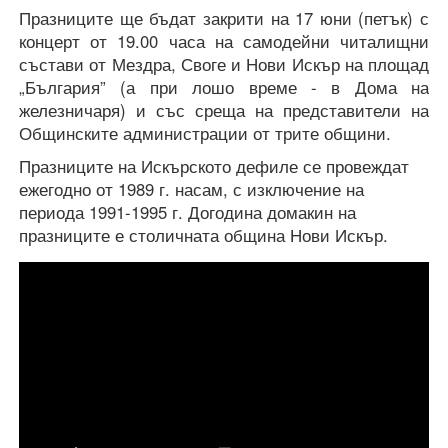
Празниците ще бъдат закрити на 17 юни (петък) с
концерт от 19.00 часа на самодейни читалищни
състави от Мездра, Своге и Нови Искър на площад
„България” (а при лошо време - в Дома на
железничаря) и със среща на представители на
Общинските администрации от трите общини.
Празниците на Искърското дефиле се провеждат
ежегодно от 1989 г. насам, с изключение на
периода 1991-1995 г. Догодина домакин на
празниците е столичната община Нови Искър.