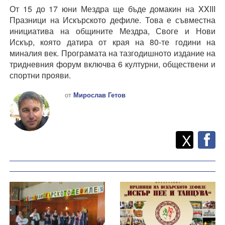
От 15 до 17 юни Мездра ще бъде домакин на XXIII
Празници на Искърското дефиле. Това е съвместна
инициатива на общините Мездра, Своге и Нови
Искър, която датира от края на 80-те години на
миналия век. Програмата на тазгодишното издание на
тридневния форум включва 6 културни, обществени и
спортни прояви.
от
Мирослав Гетов
Twitt
Споделете
X
F