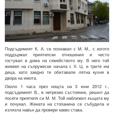
Подсъдимият К. А. се познавал с М. М., с когото
поддържал приятелски отношения и често
гостувал в дома на семейството му. В него той
живеел на съпружески начала с Х. Ц. и трите им
деца, като заедно те обитавали лятна кухня в
двора на имота.
Около 1 часа през нощта на 3 юни 2012 г.,
подсъдимият В., в нетрезво състояние, решил да
посети приятеля си М. М. Той наближил къщата му
и почукал. Жената на стопанина се събудила и
излязла навън да провери какво става.