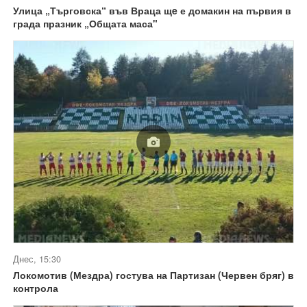
Улица „Търговска“ във Враца щe е домакин на първия в
града празник „Общата маса"
Днес, 15:30
Локомотив (Мездра) гостува на Партизан (Червен бряг) в
контрола