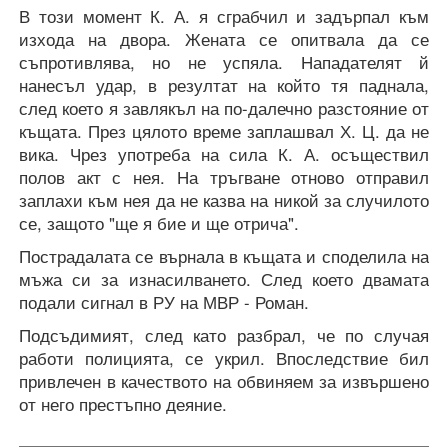
В този момент К. А. я сграбчил и задърпал към
изхода на двора. Жената се опитвала да се
съпротивлява, но не успяла. Нападателят й
нанесъл удар, в резултат на който тя паднала,
след което я завлякъл на по-далечно разстояние от
къщата. През цялото време заплашвал Х. Ц. да не
вика. Чрез употреба на сила К. А. осъществил
полов акт с нея. На тръгване отново отправил
заплахи към нея да не казва на никой за случилото
се, защото "ще я бие и ще отрича".
Пострадалата се върнала в къщата и споделила на
мъжа си за изнасилването. След което двамата
подали сигнал в РУ на МВР - Роман.
Подсъдимият, след като разбрал, че по случая
работи полицията, се укрил. Впоследствие бил
привлечен в качеството на обвиняем за извършено
от него престъпно деяние.