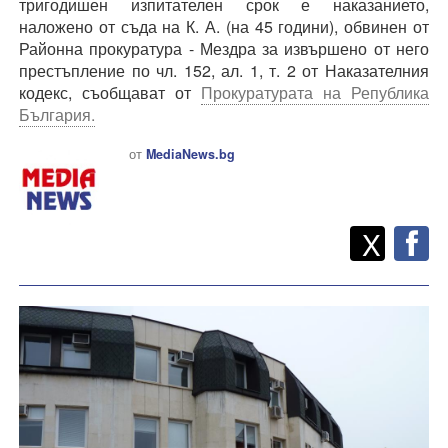
тригодишен изпитателен срок е наказанието,
наложено от съда на К. А. (на 45 години), обвинен от
Районна прокуратура - Мездра за извършено от него
престъпление по чл. 152, ал. 1, т. 2 от Наказателния
кодекс, съобщават от
Прокуратурата на Република
България.
от
MediaNews.bg
Twitt
Споделете
X
F