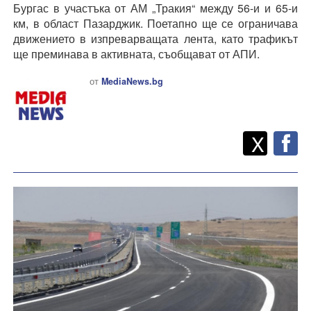
Бургас в участъка от АМ „Тракия“ между 56-и и 65-и
км, в област Пазарджик. Поетапно ще се ограничава
движението в изпреварващата лента, като трафикът
ще преминава в активната, съобщават от АПИ.
от
MediaNews.bg
Twitt
Споделете
X
F