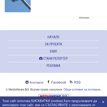
РЕКЛАМА
НАЧАЛО
ЗА ПРОЕКТА
ЕКИП
СТАНИ РЕПОРТЕР
РЕКЛАМА
Контакти
Facebook
RSS
© MediaNews.BG. Всички права запазени.
Общи условия за ползване
.
×
Този сайт използва БИСКВИТКИ (cookies).Като продължавате да
Powered and owned by Intersat Ltd.
използвате този сайт, вие се СЪГЛАСЯВАТЕ с използваните от
Собственост на Интерсат ООД.