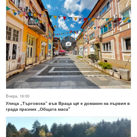
Вчера, 16:00
Улица „Търговска“ във Враца щe е домакин на първия в
града празник „Общата маса"