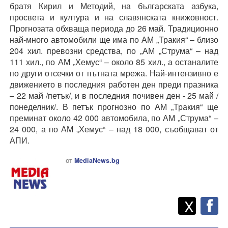
братя Кирил и Методий, на българската азбука,
просвета и култура и на славянската книжовност.
Прогнозата обхваща периода до 26 май. Традиционно
най-много автомобили ще има по АМ „Тракия“ – близо
204 хил. превозни средства, по „АМ „Струма“ – над
111 хил., по АМ „Хемус“ – около 85 хил., а останалите
по други отсечки от пътната мрежа. Най-интензивно е
движението в последния работен ден преди празника
– 22 май /петък/, и в последния почивен ден - 25 май /
понеделник/. В петък прогнозно по АМ „Тракия“ ще
преминат около 42 000 автомобила, по АМ „Струма“ –
24 000, а по АМ „Хемус“ – над 18 000, съобщават от
АПИ.
от
MediaNews.bg
Twitt
Споделете
X
F