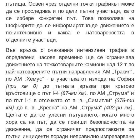
пътища. Освен чрез отделни точки трафикът може
да се проследява и по цели пътни участъци, като
се избере конкретен път. Това позволява на
шофьорите да се информират къде движението е
по-интензивно и каква е натовареността в
отделните участъци.
Във връзка с очаквания интензивен трафик в
определени часове временно ще се ограничава
движението на тежкотоварните камиони над 12 т по
най-натоварените пътни направления АМ „Тракия“,
по АМ „Хемус“ - в участъка от изхода на София
(при км 0)
до пътната връзка при кръгово
кръстовище с път I-4
(87-ми км),
по АМ „Струма“ и
по път I-1 в отсечката от п. в. „Симитли“
(376-ти
км)
до п. в. „Кресна“ на АМ „Струма“
(402-ри км).
Целта е да се улесни пътуването, когато много
хора са на път, да се повиши безопасността на
движение, да се ограничат предпоставките за
пътни инциденти поради неправилно изпреварване