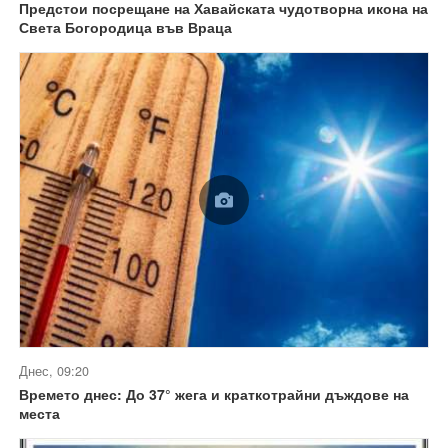
Предстои посрещане на Хавайската чудотворна икона на
Света Богородица във Враца
Днес, 09:20
Времето днес: До 37° жега и краткотрайни дъждове на
места