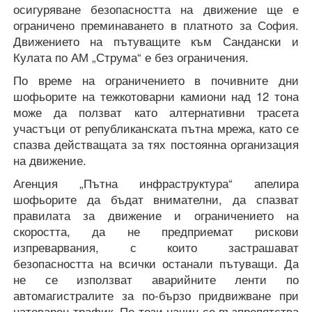
осигуряване безопасността на движение ще е
ограничено преминаването в платното за София.
Движението на пътуващите към Сандански и
Кулата по АМ „Струма“ е без ограничения.
По време на ограничението в почивните дни
шофьорите на тежкотоварни камиони над 12 тона
може да ползват като алтернативни трасета
участъци от републиканската пътна мрежа, като се
спазва действащата за тях постоянна организация
на движение.
Агенция „Пътна инфраструктура“ апелира
шофьорите да бъдат внимателни, да спазват
правилата за движение и ограничението на
скоростта, да не предприемат рискови
изпреварвания, с които застрашават
безопасността на всички останали пътуващи. Да
не се използват аварийните ленти по
автомагистралите за по-бързо придвижване при
натоварен трафик. По този начин се възпрепятства