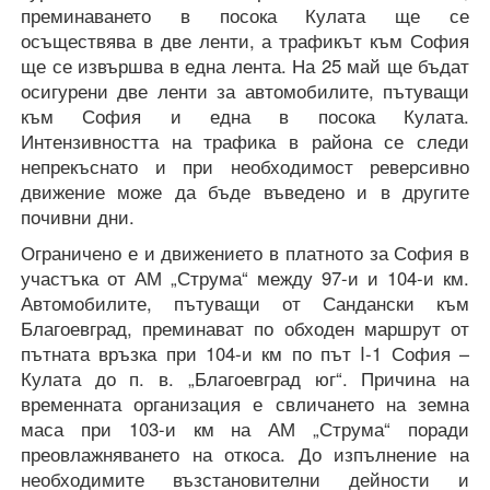
преминаването в посока Кулата ще се
осъществява в две ленти, а трафикът към София
ще се извършва в една лента. На 25 май ще бъдат
осигурени две ленти за автомобилите, пътуващи
към София и една в посока Кулата.
Интензивността на трафика в района се следи
непрекъснато и при необходимост реверсивно
движение може да бъде въведено и в другите
почивни дни.
Ограничено е и движението в платното за София в
участъка от АМ „Струма“ между 97-и и 104-и км.
Автомобилите, пътуващи от Сандански към
Благоевград, преминават по обходен маршрут от
пътната връзка при 104-и км по път I-1 София –
Кулата до п. в. „Благоевград юг“. Причина на
временната организация е свличането на земна
маса при 103-и км на АМ „Струма“ поради
преовлажняването на откоса. До изпълнение на
необходимите възстановителни дейности и