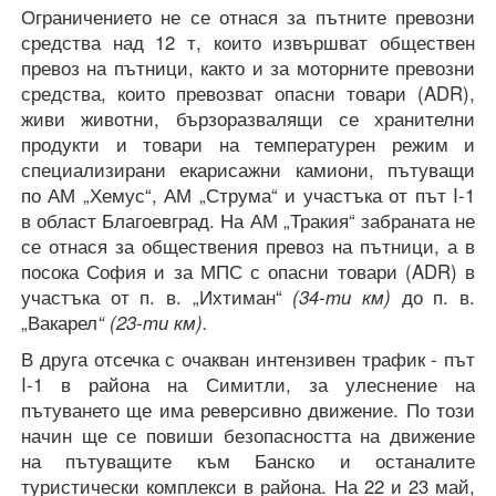
Ограничението не се отнася за пътните превозни
средства над 12 т, които извършват обществен
превоз на пътници, както и за моторните превозни
средства, които превозват опасни товари (ADR),
живи животни, бързоразвалящи се хранителни
продукти и товари на температурен режим и
специализирани екарисажни камиони, пътуващи
по АМ „Хемус“, АМ „Струма“ и участъка от път I-1
в област Благоевград. На АМ „Тракия“ забраната не
се отнася за обществения превоз на пътници, а в
посока София и за МПС с опасни товари (ADR) в
участъка от п. в. „Ихтиман“
(34-ти км)
до п. в.
„Вакарел
“ (23-ти км).
В друга отсечка с очакван интензивен трафик - път
I-1 в района на Симитли, за улеснение на
пътуването ще има реверсивно движение. По този
начин ще се повиши безопасността на движение
на пътуващите към Банско и останалите
туристически комплекси в района. На 22 и 23 май,