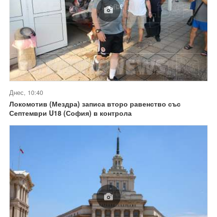
Днес, 10:40
Локомотив (Мездра) записа второ равенство със
Септември U18 (София) в контрола