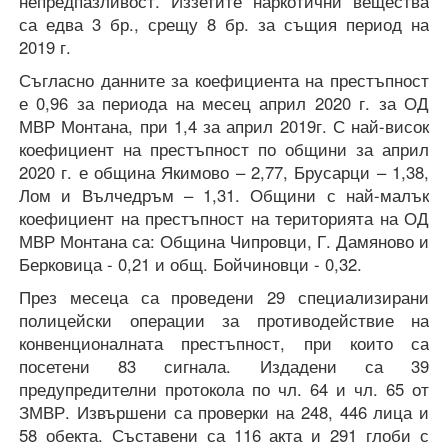
непредпазливост. Иззетите наркотични вещества
са едва 3 бр., срещу 8 бр. за същия период на
2019 г.
Съгласно данните за коефициента на престъпност
е 0,96 за периода на месец април 2020 г. за ОД
МВР Монтана, при 1,4 за април 2019г. С най-висок
коефициент на престъпност по общини за април
2020 г. е община Якимово – 2,77, Брусарци – 1,38,
Лом и Вълчедръм – 1,31. Общини с най-малък
коефициент на престъпност на територията на ОД
МВР Монтана са: Община Чипровци, Г. Дамяново и
Берковица - 0,21 и общ. Бойчиновци - 0,32.
През месеца са проведени 29 специализирани
полицейски операции за противодействие на
конвенционалната престъпност, при които са
посетени 83 сигнала. Издадени са 39
предупредителни протокола по чл. 64 и чл. 65 от
ЗМВР. Извършени са проверки на 248, 446 лица и
58 обекта. Съставени са 116 акта и 291 глоби с