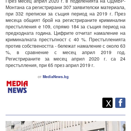
През месец април 2020 г. в поделенията на ОДМВР-
Монтана са регистрирани 307 заявителски материала,
при 332 преписки за същия период на 2019 г. През
месеца общият брой на регистрираните криминални
престъпления е 109, спрямо 184 за същия период на
предходната година. Цифрите отчитат намаление на
криминалната престъпност с 40 %. Престъпленията
против собствеността - бележат намаление с около 63
%, в сравнение с месец април 2019 год.
Регистрираните за месец април 2020 г. са 24
престъпления, при 65 през април 2019 г.
от
MediaNews.bg
Twitt
Споделете
X
F