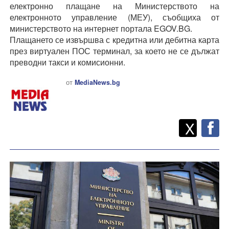
електронно плащане на Министерството на
електронното управление (МЕУ), съобщиха от
министерството на интернет портала EGOV.BG.
Плащането се извършва с кредитна или дебитна карта
през виртуален ПОС терминал, за което не се дължат
преводни такси и комисионни.
от
MediaNews.bg
Twitt
Споделете
X
F