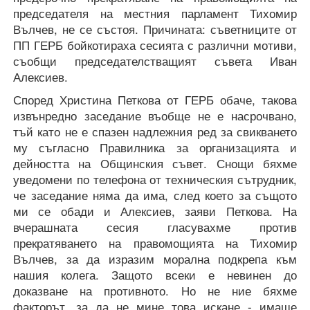
председателя на местния парламент Тихомир
Вълчев, не се състоя. Причината: съветниците от
ПП ГЕРБ бойкотираха сесията с различни мотиви,
съобщи председателстващият съвета Иван
Алексиев.
Според Христина Петкова от ГЕРБ обаче, такова
извънредно заседание въобще не е насрочвано,
тъй като не е спазен надлежния ред за свикването
му съгласно Правилника за организацията и
дейността на Общинския съвет. Снощи бяхме
уведомени по телефона от техническия сътрудник,
че заседание няма да има, след което за същото
ми се обади и Алексиев, заяви Петкова. На
вчерашната сесия гласувахме против
прекратяването на правомощията на Тихомир
Вълчев, за да изразим морална подкрепа към
нашия колега. Защото всеки е невинен до
доказване на противното. Но не ние бяхме
факторът, за да не мине това искане - имаше