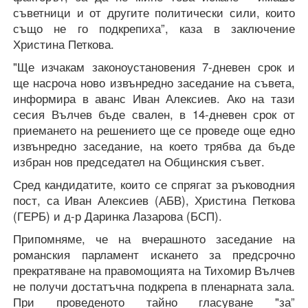
съветници и от другите политически сили, които
също не го подкрепиха”, каза в заключение
Христина Петкова.
"Ще изчакам законоустановения 7-дневен срок и
ще насроча ново извънредно заседание на съвета,
информира в аванс Иван Алексиев. Ако на тази
сесия Вълчев бъде свален, в 14-дневен срок от
приемането на решението ще се проведе още едно
извънредно заседание, на което трябва да бъде
избран нов председател на Общинския съвет.
Сред кандидатите, които се спрягат за ръководния
пост, са Иван Алексиев (АБВ), Христина Петкова
(ГЕРБ) и д-р Даринка Лазарова (БСП).
Припомняме, че на вчерашното заседание на
романския парламент искането за предсрочно
прекратяване на правомощията на Тихомир Вълчев
не получи достатъчна подкрепа в пленарната зала.
При проведеното тайно гласуване "за”