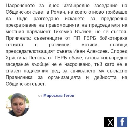
Насроченото за днес извънредно заседание на
Общинския съвет в Роман, на което отново трябваше
да бъде разгледано искането за предсрочно
прекратяване на правомощията на председателя на
местния парламент Тихомир Вълчев, не се състоя.
Причината: съветниците от ПП ГЕРБ бойкотираха
сесията с различни мотиви, съобщи
председателстващият съвета Иван Алексиев. Според
Христина Петкова от ГЕРБ обаче, такова извънредно
заседание въобще не е насрочвано, тъй като не е
спазен надлежния ред за свикването му съгласно
Правилника за организацията и дейността на
Общинския съвет.
от
Мирослав Гетов
Twitt
Споделете
X
F