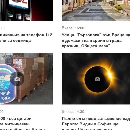
30
Вчера, 16:00
овиквания на телефон 112
Улица „Търговска“ във Враца щ
ени за седмица
е домакин на първия в града
празник „Общата маса"
00
Вчера, 14:30
000 къса цигари
Пълно слънчево затъмнение над
ха митнически
Европа: Видин и София ще
ри в района на Видин
уловят 1% от явлението