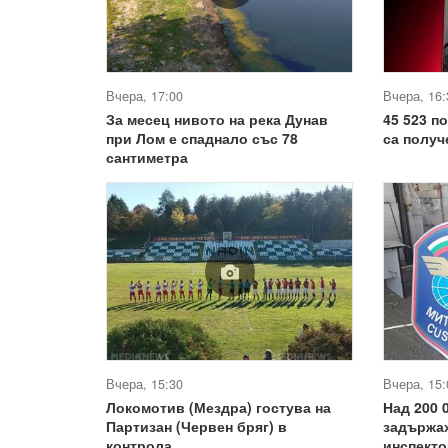
Вчера, 17:00
Вчера, 16:
За месец нивото на река Дунав
45 523 п
при Лом е спаднало със 78
са получ
сантиметра
Вчера, 15:30
Вчера, 15:
Локомотив (Мездра) гостува на
Над 200 
Партизан (Червен бряг) в
задържа
контрола
инспекто