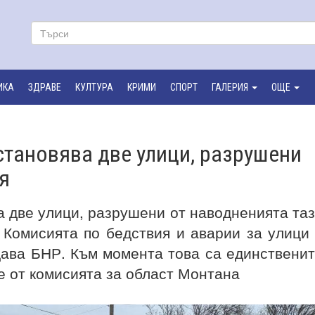
ИКА
ЗДРАВЕ
КУЛТУРА
КРИМИ
СПОРТ
ГАЛЕРИЯ
ОЩЕ
тановява две улици, разрушени
я
 две улици, разрушени от наводненията та
 Комисията по бедствия и аварии за улици
щава БНР. Към момента това са единствени
 от комисията за област Монтана