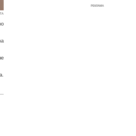
РЕКЛАМА
ТА
во
за
не
а.