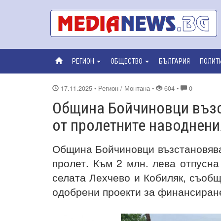
РЕГИОН
ОБЩЕСТВО
БЪЛГАРИЯ
ПОЛИТ
17.11.2025
• Регион /
Монтана
•
604 •
0
Община Бойчиновци възс
от пролетните наводнени
Община Бойчиновци възстановява
пролет. Към 2 млн. лева отпусна
селата Лехчево и Кобиляк, съоб
одобрени проекти за финансиране