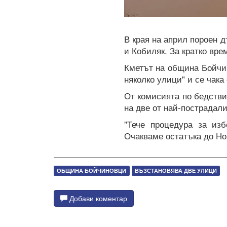
В края на април пороен 
и Кобиляк. За кратко вре
Кметът на община Бойчин
няколко улици" и се чака
От комисията по бедстви
на две от най-пострадал
"Тече процедура за из
Очакваме остатъка до Но
ОБЩИНА БОЙЧИНОВЦИ
ВЪЗСТАНОВЯВА ДВЕ УЛИЦИ
Добави коментар