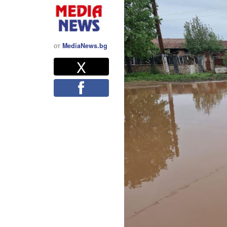
от
MediaNews.bg
Twitter
Споделете
X
Facebook