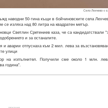
Село Лехчево
© Б
дъжд наводни 50-тина къщи в бойчиновските села Лехче
ме се изляха над 80 литра на квадратен метър.
овци Светлин Сретениев каза, че са кандидатствали "
 одобрението и за останалите.
я и аварии отпуснаха към 2 мил. лева за възстановява
ите улици
бор на изпълнител. Получили сме около 1 млн. лев
ва година".
РЕКЛАМА