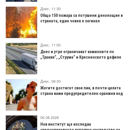
Днес, 11:30
Общо 150 пожара са потушени денонощие в
страната, един човек е загинал
Днес, 11:00
Днес и утре ограничават камионите по
„Тракия“, „Струма“ и Кресненското дефиле
Днес, 09:30
Жегите достигат своя пик, в почти цялата
страна важи предупредителен оранжев код
06.08.2026
Нов институт ще изследва
средновековното културно наследство на