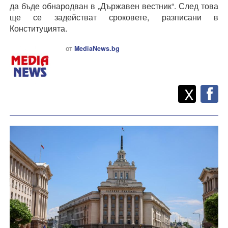
да бъде обнародван в „Държавен вестник“. След това
ще се задействат сроковете, разписани в
Конституцията.
от
MediaNews.bg
Twitt
Споделете
X
F