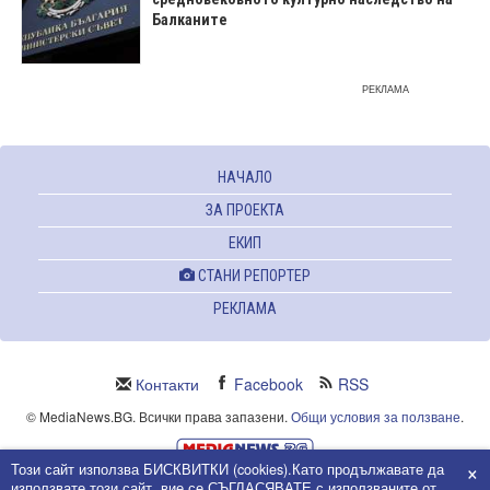
Балканите
РЕКЛАМА
НАЧАЛО
ЗА ПРОЕКТА
ЕКИП
СТАНИ РЕПОРТЕР
РЕКЛАМА
Контакти
Facebook
RSS
© MediaNews.BG. Всички права запазени.
Общи условия за ползване
.
×
Този сайт използва БИСКВИТКИ (cookies).Като продължавате да
Powered and owned by Intersat Ltd.
използвате този сайт, вие се СЪГЛАСЯВАТЕ с използваните от