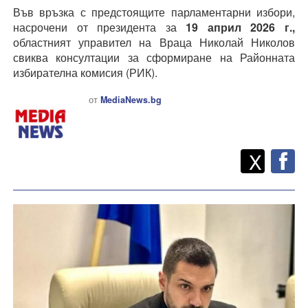
Във връзка с предстоящите парламентарни избори,
насрочени от президента за
19 април 2026 г.,
областният управител на Враца Николай Николов
свиква консултации за сформиране на Районната
избирателна комисия (РИК).
от
MediaNews.bg
Twitt
Споделете
X
F