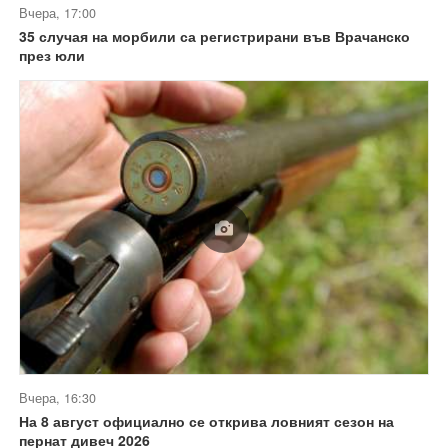
Вчера, 17:00
35 случая на морбили са регистрирани във Врачанско
през юли
Вчера, 16:30
На 8 август официално се открива ловният сезон на
пернат дивеч 2026