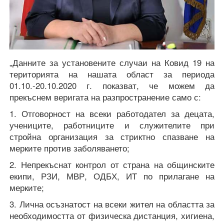
„Данните за установените случаи на Ковид 19 на
територията на нашата област за периода
01.10.-20.10.2020 г. показват, че можем да
прекъснем веригата на разпространение само с:
1. Отговорност на всеки работодател за децата,
учениците, работниците и служителите при
стройна организация за стриктно спазване на
мерките против заболяването;
2. Непрекъснат контрол от страна на общинските
екипи, РЗИ, МВР, ОДБХ, ИТ по прилагане на
мерките;
3. Лична осъзнатост на всеки жител на областта за
необходимостта от физическа дистанция, хигиена,