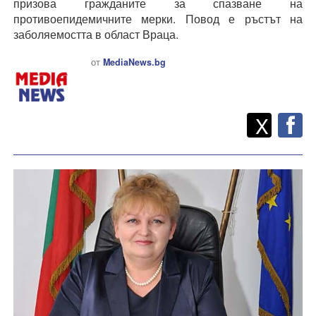
призова гражданите за спазване на
противоепидемичните мерки. Повод е ръстът на
заболяемостта в област Враца.
от
MediaNews.bg
Twitt
Споделете
X
F