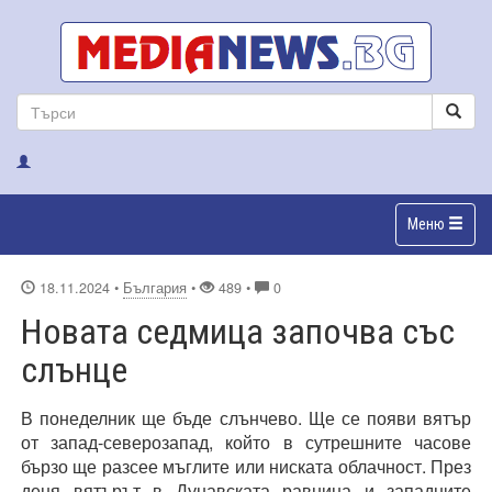
Меню
18.11.2024
•
България
•
489 •
0
Новата седмицa започва със
слънце
В
понеделник ще бъде слънчево. Ще се появи вятър
от запад-северозапад, който в сутрешните часове
бързо ще разсее мъглите или ниската облачност. През
деня вятърът в Дунавската равнина и западните