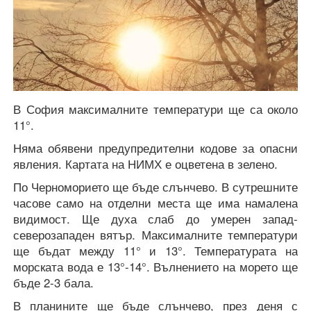
В София максималните температури ще са около
11°.
Няма обявени предупредителни кодове за опасни
явления. Картата на НИМХ е оцветена в зелено.
По Черноморието ще бъде слънчево. В сутрешните
часове само на отделни места ще има намалена
видимост. Ще духа слаб до умерен запад-
северозападен вятър. Максималните температури
ще бъдат между 11° и 13°. Температурата на
морската вода е 13°-14°. Вълнението на морето ще
бъде 2-3 бала.
В планините ще бъде слънчево, през деня с