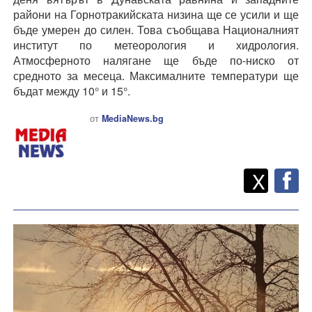
райони на Горнотракийската низина ще се усили и ще
бъде умерен до силен. Това съобщава Националният
институт по метеорология и хидрология.
Атмосферното налягане ще бъде по-ниско от
средното за месеца. Максималните температури ще
бъдат между 10° и 15°.
от
MediaNews.bg
Twitt
Споделете
X
F