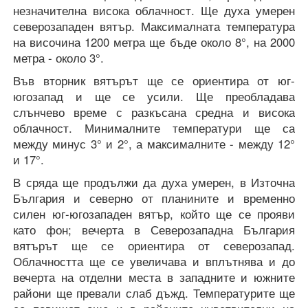
незначителна висока облачност. Ще духа умерен
северозападен вятър. Максималната температура
на височина 1200 метра ще бъде около 8°, на 2000
метра - около 3°.
Във вторник вятърът ще се ориентира от юг-
югозапад и ще се усили. Ще преобладава
слънчево време с разкъсана средна и висока
облачност. Минималните температури ще са
между минус 3° и 2°, а максималните - между 12°
и 17°.
В сряда ще продължи да духа умерен, в Източна
България и северно от планините и временно
силен юг-югозападен вятър, който ще се прояви
като фон; вечерта в Северозападна България
вятърът ще се ориентира от северозапад.
Облачността ще се увеличава и вплътнява и до
вечерта на отделни места в западните и южните
райони ще превали слаб дъжд. Температурите ще