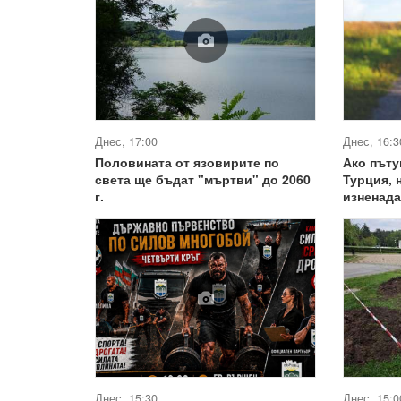
Днес, 17:00
Днес, 16:3
Половината от язовирите по
Ако пъту
света ще бъдат "мъртви" до 2060
Турция, 
г.
изненада
Днес, 15:30
Днес, 15:0