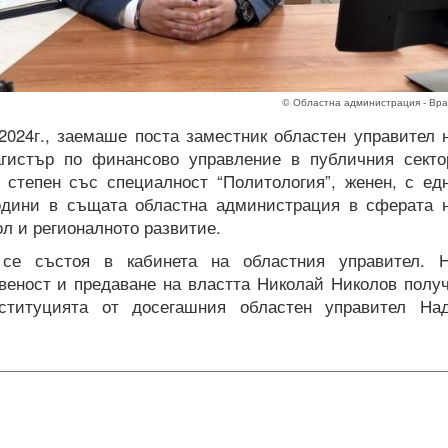
© Областна администрация - Вр
7.2024г., заемаше поста заместник областен управител 
гистър по финансово управление в публичния секто
 степен със специалност “Политология”, женен, с ед
одини в същата областна администрация в сферата 
л и регионалното развитие.
 се състоя в кабинета на областния управител. 
веност и предаване на властта Николай Николов полу
ституцията от досегашния областен управител На