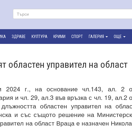
ИКА
ЗДРАВЕ
КУЛТУРА
КРИМИ
СПОРТ
ГАЛЕРИЯ
ОЩЕ
т областен управител на област
024 г., на основание чл.143, ал. 2 о
ия и чл. 29, ал.3 във връзка с чл. 19, ал.2 
 длъжността областен управител на обла
нска и със същото решение на Министерс
правител на област Враца е назначен Никол