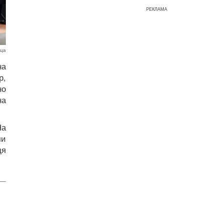
РЕКЛАМА
аца
на
р,
но
на
На
чи
дя