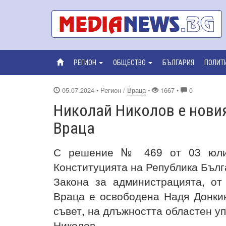
РЕГИОН
ОБЩЕСТВО
БЪЛГАРИЯ
ПОЛИТ
05.07.2024
• Регион /
Враца
•
1667 •
0
Николай Николов е новия
Враца
С решение № 469 от 03 юли 2
Конституцията на Република Българ
Закона за администрацията, от
Враца е освободена Надя Донки
съвет, на длъжността областен у
Николов.