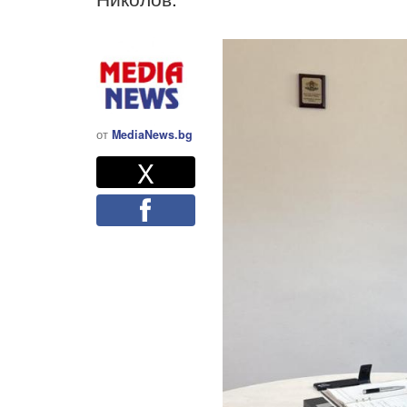
от
MediaNews.bg
Twitter
Споделете
X
Facebook