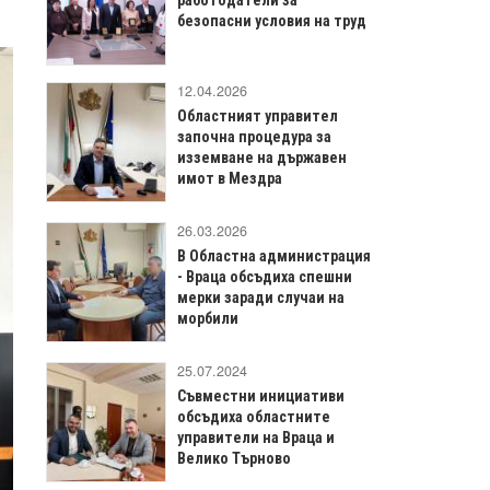
безопасни условия на труд
12.04.2026
Областният управител
започна процедура за
изземване на държавен
имот в Мездра
26.03.2026
В Областна администрация
- Враца обсъдиха спешни
мерки заради случаи на
морбили
25.07.2024
Съвместни инициативи
обсъдиха областните
управители на Враца и
Велико Търново