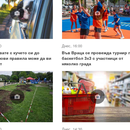
0
Днес, 16:00
вате с кучето си до
Във Враца се провежда турнир 
нови правила може да ви
баскетбол 3х3 с участници от
т
няколко града
0
Днес, 14:30