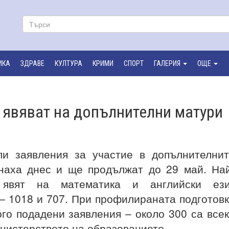
ИКА
ЗДРАВЕ
КУЛТУРА
КРИМИ
СПОРТ
ГАЛЕРИЯ
ОЩЕ
 явяват на допълнителни матури
ли заявления за участие в допълнителни
чнаха днес и ще продължат до 29 май. На
явят на математика и английски ези
– 1018 и 707. При профилираната подготов
го подадени заявления – около 300 са все
инистерството на образованието.