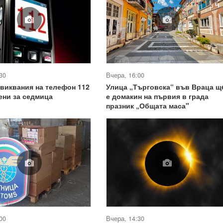
30
Вчера, 16:00
овиквания на телефон 112
Улица „Търговска“ във Враца щ
ени за седмица
е домакин на първия в града
празник „Общата маса"
00
Вчера, 14:30