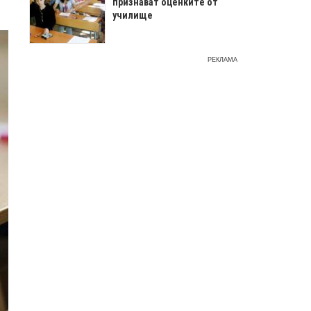
признават оценките от
училище
РЕКЛАМА