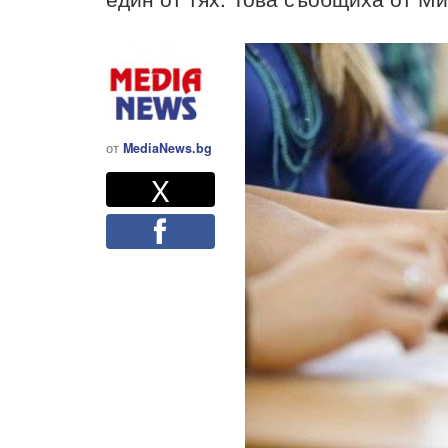
от
MediaNews.bg
Twitter
Споделете
X
Facebook