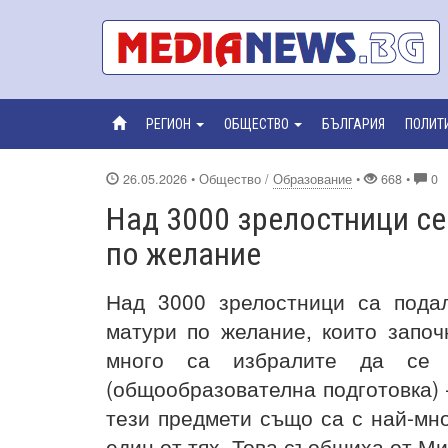
РЕГИОН
ОБЩЕСТВО
БЪЛГАРИЯ
ПОЛИТ
26.05.2026
• Общество /
Образование
•
668 •
0
Над 3000 зрелостници се
по желание
Над 3000 зрелостници са пода
матури по желание, които запо
много са избралите да се 
(общообразователна подготовка) 
тези предмети също са с най-мно
един от тях. Това съобщиха от М