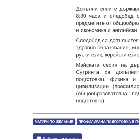
Допълнителните държавн
8:30 часа и следобед о
предметите от общообраз
и икономика и английски 
Следобед са допълнител
здравно образование, ин
руски език, корейски ези
Майската сесия на дъ
Сутринта са допълнит
подготовка), физика и
цивилизации (профилир
(общообразователна по
подготовка).
МАТУРИ ПО ЖЕЛАНИЕ
ПРОФИЛИРАНА ПОДГОТОВКА В Г
Добави коментар