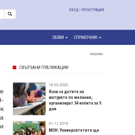
ВХОД
•
РЕГИСТРАЦИЯ
ОБЯВИ
СПРАВОЧНИК
РЕКЛАМА
СВЪРЗАНИ ПУБЛИКАЦИИ
18.03.2022
те
Ясни са датите на
й-
матурите по желание,
организират 34 изпита за 5
к
дни
ка
01.11.2018
ки
МОН: Университетите ще