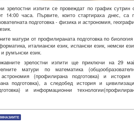
и зрелостни изпити се провеждат по график сутрин 
т 14:00 часа. Първите, които стартираха днес, са 
ователната подготовка - физика и астрономия, географ
език.
ните матури от профилираната подготовка по биология
форматика, италиански език, испански език, немски ези
к и румънски език.
ржавните зрелостни изпити ще приключи на 29 ма
елните матури по математика (общообразовател
 астрономия (профилирана подготовка) и история
ана подготовка), а следобед история и цивилизац
дготовка) и информационни технологии(профилира
ИМНАЗИИТЕ