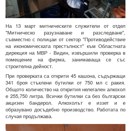
На 13 март митническите служители от отдел
"Митническо разузнаване и разследване",
съвместно с полицаи от сектор "Противодействие
на икономическата престъпност" към Областната
дирекция на МВР - Видин, извършили проверка в
помещение на фирма, занимаваща се със
строителна дейност.
При проверката са открити 45 кашона, съдържащи
341 броя стъклени бутилки от 750 мл с ракия.
Общото количество на открития нелегален алкохол
е 255,750 литра. Всички бутилки са без български
акцизен бандерол. Алкохолът е иззет и е
образувано досъдебно производство. Работата по
случая продължава.