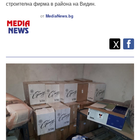
строителна фирма в района на Видин.
от
MediaNews.bg
Twitt
Споделете
X
F