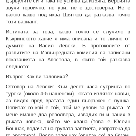
цървулите си и така не успява да избяга. Версията
звучи героично, но уви, не е достоверна. Не е
важно какво подтиква Цвятков да разказва точно
този вариант.
Истината за това, какво точно се случило в
Къкринското ханче я има описана и то лично от
думите на Васил Левски. В протоколите от
разпитите на Извънредната комисия са записани
показанията на Апостола, в които той разказва
следното:
Въпрос: Как ви заловиха?
Отговор на Левски: Към десет часа сутринта по
турски (около 4-5 нашенски), когато излязох навън,
аз видях пред вратата един въоръжен с пушка.
Попитах го кой е той, той ме улови за ръката. У
мене имаше два револвера, извадих ги и раних в
ръката човека, който ме хвана (това е Юсеин
Бошнак, водачът на групата заптиета, изпратена да
го арестува). После започнах (опитах се) да бягам,