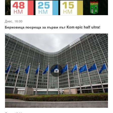
Днес, 16:00
Берковица посреща за първи път Kom epic half ultra!