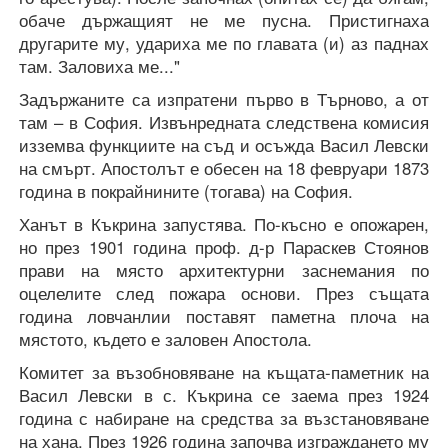
обаче държащият не ме пусна. Пристигнаха
другарите му, удариха ме по главата (и) аз паднах
там. Заловиха ме..."
Задържаните са изпратени първо в Търново, а от
там – в София. Извънредната следствена комисия
изземва функциите на съд и осъжда Васил Левски
на смърт. Апостолът е обесен на 18 февруари 1873
година в покрайнините (тогава) на София.
Ханът в Къкрина запустява. По-късно е опожарен,
но през 1901 година проф. д-р Параскев Стоянов
прави на място архитектурни заснемания по
оцелелите след пожара основи. През същата
година ловчанлии поставят паметна плоча на
мястото, където е заловен Апостола.
Комитет за възобновяване на къщата-паметник на
Васил Левски в с. Къкрина се заема през 1924
година с набиране на средства за възстановяване
на хана. През 1926 година започва изграждането му