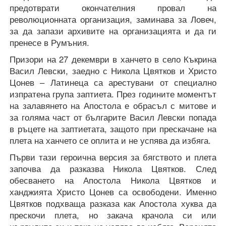
предотврати окончателния провал на
революционната организация, заминава за Ловеч,
за да запази архивите на организацията и да ги
пренесе в Румъния.
Призори на 27 декември в ханчето в село Къкрина
Васил Левски, заедно с Никола Цвятков и Христо
Цонев – Латинеца са арестувани от специално
изпратена група заптиета. През годините моментът
на залавянето на Апостола е обрасъл с митове и
за голяма част от българите Васил Левски попада
в ръцете на заптиетата, защото при прескачане на
плета на ханчето се оплита и не успява да избяга.
Първи тази героична версия за бягството и плета
започва да разказва Никола Цвятков. След
обесването на Апостола Никола Цвятков и
ханджията Христо Цонев са освободени. Именно
Цвятков подхваща разказа как Апостола хуква да
прескочи плета, но закача крачола си или