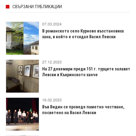
СВЪРЗАНИ ПУБЛИКАЦИИ
07.03.2024
В романското село Курново възстановиха
хана, в който е отсядал Васил Левски
27.12.2023
На 27 декември преди 151 г. турците залавят
Левски в Къкринското ханче
16.02.2023
Във Видин се проведе паметно честване,
посветено на Васил Левски