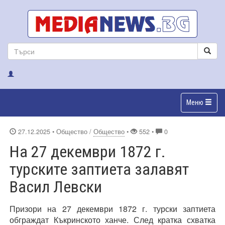
Меню
27.12.2025
• Общество /
Общество
•
552 •
0
На 27 декември 1872 г.
турските заптиета залавят
Васил Левски
Призори на 27 декември 1872 г. турски заптиета
обграждат Къкринското ханче. След кратка схватка