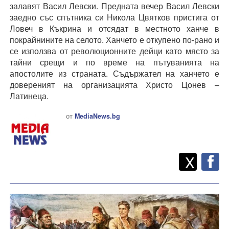
залавят Васил Левски. Предната вечер Васил Левски
заедно със спътника си Никола Цвятков пристига от
Ловеч в Къкрина и отсядат в местното ханче в
покрайнините на селото. Ханчето е откупено по-рано и
се използва от революционните дейци като място за
тайни срещи и по време на пътуванията на
апостолите из страната. Съдържател на ханчето е
довереният на организацията Христо Цонев –
Латинеца.
от
MediaNews.bg
Twitt
Споделете
X
F