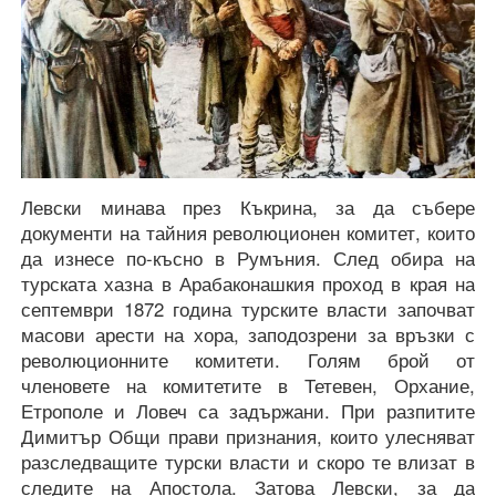
Левски минава през Къкрина, за да събере
документи на тайния революционен комитет, които
да изнесе по-късно в Румъния. След обира на
турската хазна в Арабаконашкия проход в края на
септември 1872 година турските власти започват
масови арести на хора, заподозрени за връзки с
революционните комитети. Голям брой от
членовете на комитетите в Тетевен, Орхание,
Етрополе и Ловеч са задържани. При разпитите
Димитър Общи прави признания, които улесняват
разследващите турски власти и скоро те влизат в
следите на Апостола. Затова Левски, за да