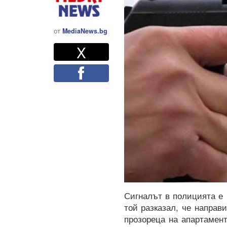
от
MediaNews.bg
Twitter
Споделете
X
Facebook
Сигналът в полицията е 
той разказал, че направ
прозореца на апартамен