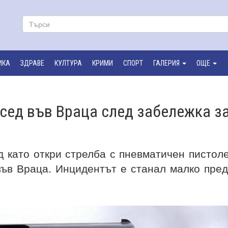
ИКА
ЗДРАВЕ
КУЛТУРА
КРИМИ
СПОРТ
ГАЛЕРИЯ
ОЩЕ
сед във Враца след забележка з
 като откри стрелба с пневматичен пистол
във Враца. Инцидентът е станал малко пре