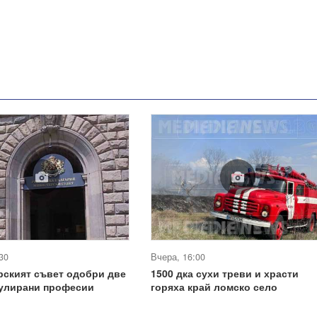
30
Вчера, 16:00
рският съвет одобри две
1500 дка сухи треви и храсти
гулирани професии
горяха край ломско село