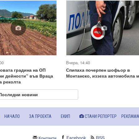
00
Вчера, 14:40
овата градина на ОП
Спипаха почерпен шофьор в
ни дейности“ във Враца
Монтанско, иззеха автомобила 
а реколта
Последни новини
НАЧАЛО
ЗА ПРОЕКТА
ЕКИП
СТАНИ РЕПОРТЕР
РЕКЛАМ
Контакти
Facebook
RSS