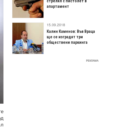
стрелял с пистолет в
апартамент
15.09.2018
Калин Каменов: Във Враца
ще се изградят три
обществени паркинга
РЕКЛАМА
те
од
ил