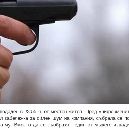
подаден в 23:55 ч. от местен жител. Пред униформени
ил забележка за силен шум на компания, събрала се п
та му. Вместо да се съобразят, един от мъжете извад