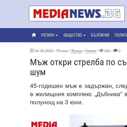
РЕГИОН
ОБЩЕСТВО
БЪЛГАРИЯ
ПОЛИТ
04.06.2026
• Регион /
Враца
•
Крими
•
462 •
0
Мъж откри стрелба по съ
шум
45-годишен мъж е задържан, след
в жилищния комплекс „Дъбника“ 
полунощ на 3 юни.