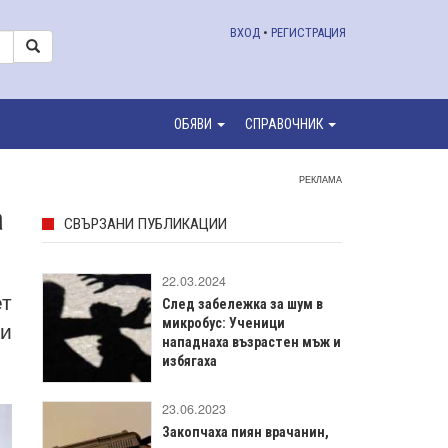
ВХОД
•
РЕГИСТРАЦИЯ
ОБЯВИ
СПРАВОЧНИК
РЕКЛАМА
а
СВЪРЗАНИ ПУБЛИКАЦИИ
22.03.2024
ет
След забележка за шум в
ди
микробус: Ученици
нападнаха възрастен мъж и
избягаха
23.06.2023
Закопчаха пиян врачанин,