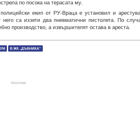
стрела по посока на терасата му.
 полицейски екип от РУ-Враца е установил и арестув
т него са иззети два пневматични пистолета. По случ
ебно производство, а извършителят остава в ареста.
ШУМ
В ЖК „ДЪБНИКА”
РЕКЛАМА