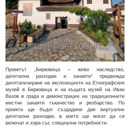
Проектът „Берковица – живо наследство,
дигитални разходки и занаяти“ предвижда
дигитализиране на експозициите на Етнографския
музей в Берковица и на къщата музей на Иван
Вазов в града и демонстрации на традиционните
местни занаяти тъкачество и резбарство. По
проекта ще бъдат създадени две виртуални
дигитални разходки, в които ще могат да се
включат и хора със специални потребности.