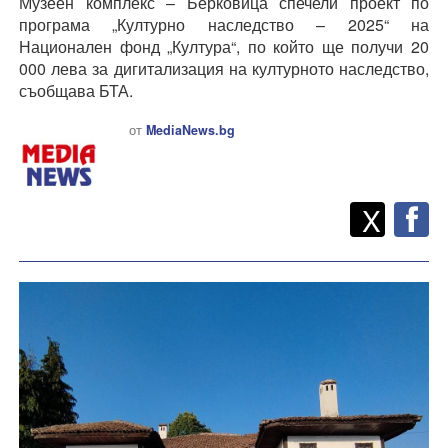
Музеен комплекс – Берковица спечели проект по
програма „Културно наследство – 2025“ на
Национален фонд „Култура“, по който ще получи 20
000 лева за дигитализация на културното наследство,
съобщава БТА.
от
MediaNews.bg
Twitt
Споделете
X
F