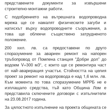
представените документи за извършени
строително-монтажни работи.
С подобрението на вътрешната водопроводна
мрежа ще се намалят физическите загуби и
натискът върху водопроводните съоръжения, а
това ще облекчи съществено затрудненото
положение.
200 хил. лв. са предоставени по друго
споразумение за авариен ремонт на напорен
тръбопровод от Помпена станция "Добри дол” до
водоем V=300 м3“, с които ще се ремонтира част
от най-авариращия участък. Стойността на целия
проект за ремонт на водопровода е над 1,6 млн. лв.
Към момента по това споразумение МРРБ не е
изплащало средства, тъй като Община Лом е
представила сключените договори с изпълнители
на 23.08.2017 година.
За цялостното изпълнение на проекта общината се