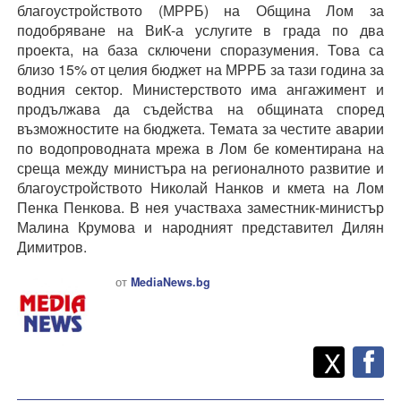
благоустройството (МРРБ) на Община Лом за
подобряване на ВиК-а услугите в града по два
проекта, на база сключени споразумения. Това са
близо 15% от целия бюджет на МРРБ за тази година за
водния сектор. Министерството има ангажимент и
продължава да съдейства на общината според
възможностите на бюджета. Темата за честите аварии
по водопроводната мрежа в Лом бе коментирана на
среща между министъра на регионалното развитие и
благоустройството Николай Нанков и кмета на Лом
Пенка Пенкова. В нея участваха заместник-министър
Малина Крумова и народният представител Дилян
Димитров.
от
MediaNews.bg
Twitt
Споделете
X
F