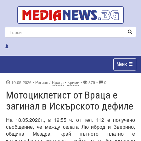
Меню
19.05.2026
• Регион /
Враца
•
Крими
•
379 •
0
Мотоциклетист от Враца е
загинал в Искърското дефиле
На 18.05.2026г., в 19:55 ч. от тел. 112 е получено
съобщение, че между селата Лютиброд и Зверино,
община Мездра, край пътното платно е
катастрофирал моторист, който е в безпомощно