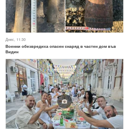
Днес, 11:30
Военни обезвредиха опасен снаряд в частен дом във
Видин