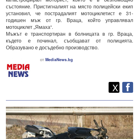
състояние. Пристигналият на място полицейски екип
установил, че пострадалият мотоциклетист е 31-
годишен мъж от гр. Враца, който управлявал
мотоциклет „Ямаха“.
Мъжът е транспортиран в болницата в гр. Враца,
където е починал, съобщават от полицията.
Образувано е досъдебно производство.
от
MediaNews.bg
Twitt
Споделете
X
F