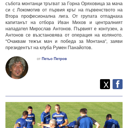
събота монтанци тръгват за Горна Оряховица за мача
си с Локомотив от първия кръг на първенството на
Втора професионална лига. От групата отпаднаха
капитанът на отбора Иван Михов и централният
нападател Мирослав Антонов. Първият е контузен, а
Антонов се възстановява от операция на коляното.
"Очаквам тежък мач и победа за Монтана”, заяви
президентът на клуба Румен Панайотов.
от
Петьо Петров
Twitt
Споделете
X
F