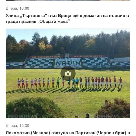
Вчера, 16:00
Улица „Търговска“ във Враца щe е домакин на първия в
града празник „Общата маса"
Вчера, 15:30
Локомотив (Мездра) гостува на Партизан (Червен бряг) в