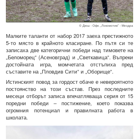
© Дюш - Офк ,,Локомотив'' - Мездра
Малките таланти от набор 2017 заеха престижното
5-то място в крайното класиране. По пътя си те
записаха две категорични победи над тимовете на
„Беломорец“ (Асеновград) и „Светкавица“. Въпреки
достойната игра, момчетата отстъпиха пред
съставите на „Пловдив Сити“ и „Оборище“.
Истинският повод за гордост обаче е невероятното
постоянство на този състав. През последните
месеци отборът записа впечатляваща серия от 15
поредни победи – постижение, което показва
огромния потенциал и правилната работа в
школата.