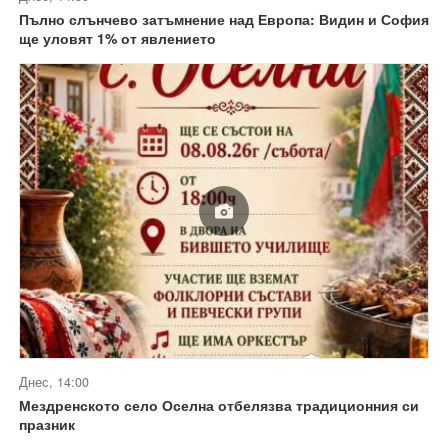
Пълно слънчево затъмнение над Европа: Видин и София
ще уловят 1% от явлението
Днес, 14:00
Мездренското село Оселна отбелязва традиционния си
празник