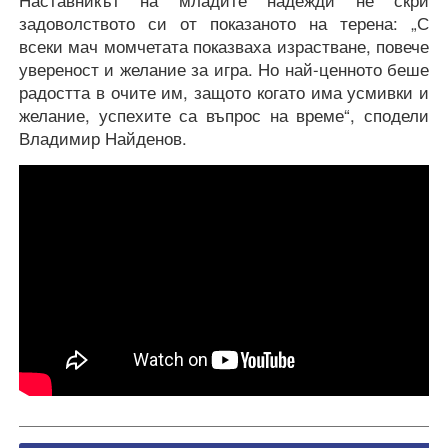
Наставникът на младите надежди не скри
задоволството си от показаното на терена: „С
всеки мач момчетата показваха израстване, повече
увереност и желание за игра. Но най-ценното беше
радостта в очите им, защото когато има усмивки и
желание, успехите са въпрос на време“, сподели
Владимир Найденов.