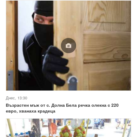
Днес, 13:30
Възрастен мъж от с. Долна Бела речка олекна с 220
евро, хванаха крадеца