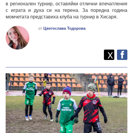
в регионален турнир, оставяйки отлични впечатления
с играта и духа си на терена. За поредна година
момчетата представиха клуба на турнир в Хисаря.
от
Цветослава Тодорова
Twitt
Споделете
X
F