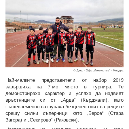
© Дюш - Офк ,,Локомотив'' - Мездра
Най-малките представители от набор 2019
завършиха на 7-мо място в турнира. Те
демонстрираха характер и успяха да надвият
връстниците си от „Арда“ (Кърджали), като
същевременно натрупаха безценен опит в срещите
срещу силни съперници като „Берое“ (Стара
Загора) и „Секирово“ (Раковски).