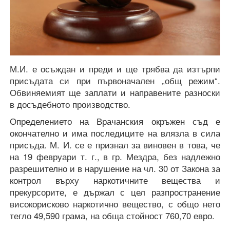
М.И. е осъждан и преди и ще трябва да изтърпи
присъдата си при първоначален „общ режим“.
Обвиняемият ще заплати и направените разноски
в досъдебното производство.
Определението на Врачанския окръжен съд е
окончателно и има последиците на влязла в сила
присъда. М. И. се е признал за виновен в това, че
на 19 февруари т. г., в гр. Мездра, без надлежно
разрешително и в нарушение на чл. 30 от Закона за
контрол върху наркотичните вещества и
прекурсорите, е държал с цел разпространение
високорисково наркотично вещество, с общо нето
тегло 49,590 грама, на обща стойност 760,70 евро.