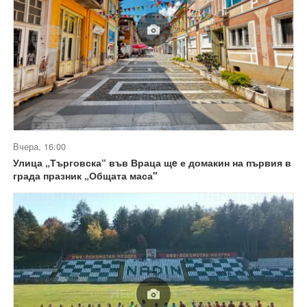
Вчера, 16:00
Улица „Търговска“ във Враца щe е домакин на първия в
града празник „Общата маса"