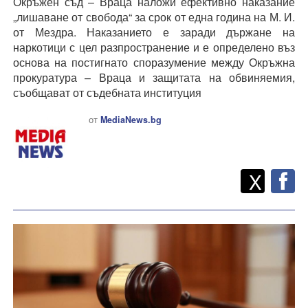
Окръжен съд – Враца наложи ефективно наказание
„лишаване от свобода“ за срок от една година на М. И.
от Мездра. Наказанието е заради държане на
наркотици с цел разпространение и е определено въз
основа на постигнато споразумение между Окръжна
прокуратура – Враца и защитата на обвиняемия,
съобщават от съдебната институция
от
MediaNews.bg
Twitt
Споделете
X
F