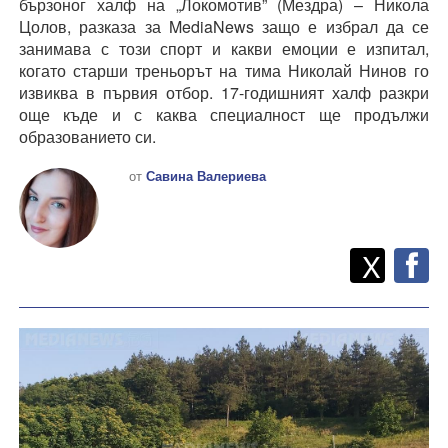
бързоног халф на „Локомотив” (Мездра) – Никола
Цолов, разказа за MediaNews защо е избрал да се
занимава с този спорт и какви емоции е изпитал,
когато старши треньорът на тима Николай Нинов го
извиква в първия отбор. 17-годишният халф разкри
още къде и с каква специалност ще продължи
образованието си.
от
Савина Валериева
Twitt
Споделете
X
F