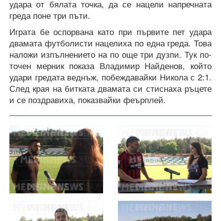
удара от бялата точка, да се нацели напречната
греда поне три пъти.
Играта бе оспорвана като при първите пет удара
двамата футболисти нацелиха по една греда. Това
наложи изпълнението на по още три дузпи. Тук по-
точен мерник показа Владимир Найденов, който
удари гредата веднъж, побеждавайки Никола с 2:1.
След края на битката двамата си стиснаха ръцете
и се поздравиха, показвайки феърплей.