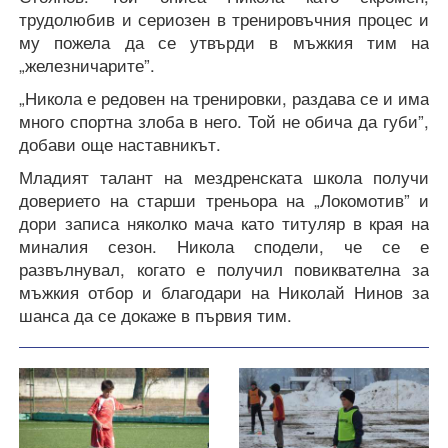
трудолюбив и сериозен в тренировъчния процес и
му пожела да се утвърди в мъжкия тим на
„железничарите”.
„Никола е редовен на тренировки, раздава се и има
много спортна злоба в него. Той не обича да губи”,
добави още наставникът.
Младият талант на мездренската школа получи
доверието на старши треньора на „Локомотив” и
дори записа няколко мача като титуляр в края на
миналия сезон. Никола сподели, че се е
развълнувал, когато е получил повиквателна за
мъжкия отбор и благодари на Николай Нинов за
шанса да се докаже в първия тим.