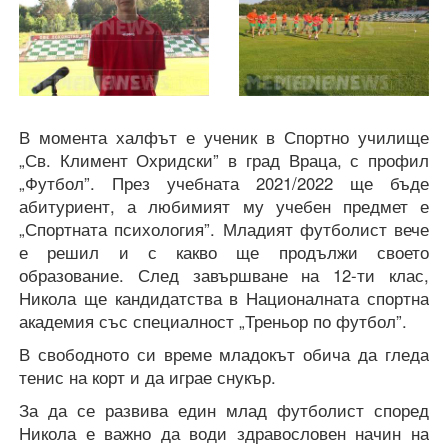
В момента халфът е ученик в Спортно училище
„Св. Климент Охридски” в град Враца, с профил
„Футбол”. През учебната 2021/2022 ще бъде
абитуриент, а любимият му учебен предмет е
„Спортната психология”. Младият футболист вече
е решил и с какво ще продължи своето
образование. След завършване на 12-ти клас,
Никола ще кандидатства в Националната спортна
академия със специалност „Треньор по футбол”.
В свободното си време младокът обича да гледа
тенис на корт и да играе снукър.
За да се развива един млад футболист според
Никола е важно да води здравословен начин на