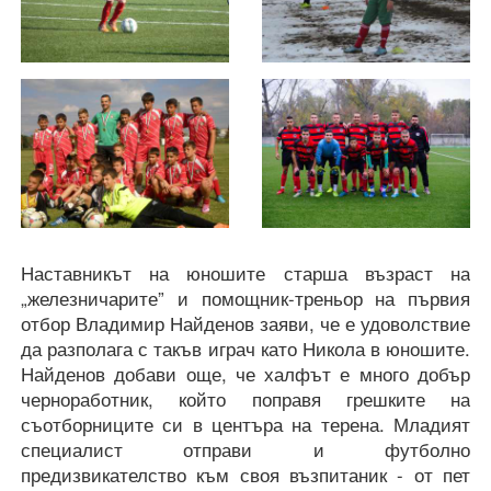
Наставникът на юношите старша възраст на
„железничарите” и помощник-треньор на първия
отбор Владимир Найденов заяви, че е удоволствие
да разполага с такъв играч като Никола в юношите.
Найденов добави още, че халфът е много добър
черноработник, който поправя грешките на
съотборниците си в центъра на терена. Младият
специалист отправи и футболно
предизвикателство към своя възпитаник - от пет