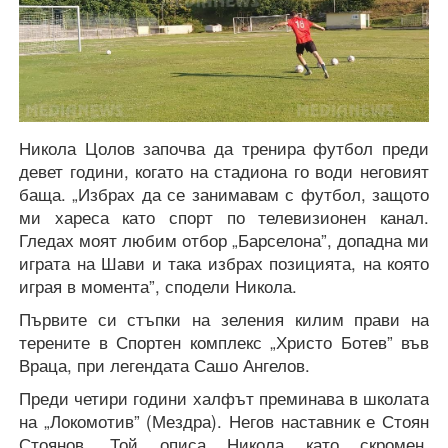
Никола Цолов започва да тренира футбол преди
девет години, когато на стадиона го води неговият
баща. „Избрах да се занимавам с футбол, защото
ми хареса като спорт по телевизионен канал.
Гледах моят любим отбор „Барселона”, допадна ми
играта на Шави и така избрах позицията, на която
играя в момента”, сподели Никола.
Първите си стъпки на зеления килим прави на
терените в Спортен комплекс „Христо Ботев” във
Враца, при легендата Сашо Ангелов.
Преди четири години халфът преминава в школата
на „Локомотив” (Мездра). Негов наставник е Стоян
Стоянов. Той описа Никола като скромен,