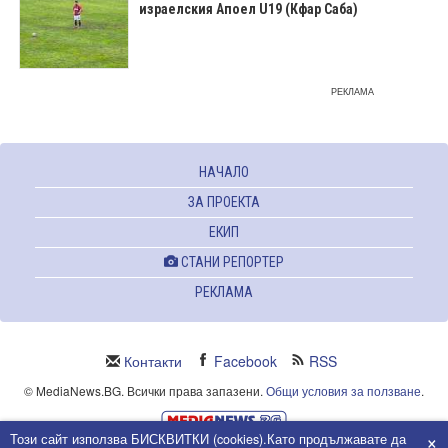
израелския Апоел U19 (Кфар Саба)
РЕКЛАМА
НАЧАЛО
ЗА ПРОЕКТА
ЕКИП
СТАНИ РЕПОРТЕР
РЕКЛАМА
Контакти
Facebook
RSS
© MediaNews.BG. Всички права запазени.
Общи условия за ползване
.
×
Този сайт използва БИСКВИТКИ (cookies).Като продължавате да
Powered and owned by Intersat Ltd.