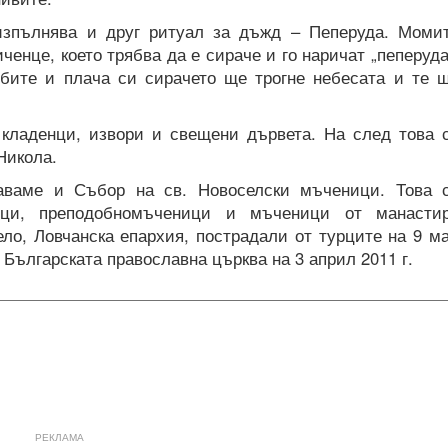
изпълнява и друг ритуал за дъжд – Пеперуда. Моми
енце, което трябва да е сираче и го наричат „пеперуда
лбите и плача си сирачето ще трогне небесата и те 
 кладенци, извори и свещени дървета. На след това 
Никола.
аваме и Събор на св. Новоселски мъченици. Това 
ици, преподобномъченици и мъченици от манасти
ело, Ловчанска епархия, пострадали от турците на 9 м
т Българската православна църква на 3 април 2011 г.
РЕКЛАМА