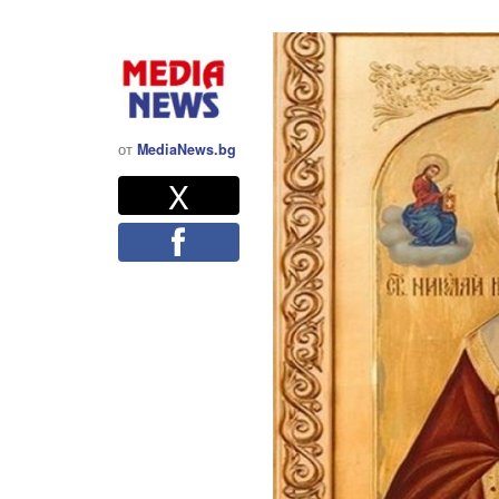
от
MediaNews.bg
Twitter
Споделете
X
Facebook