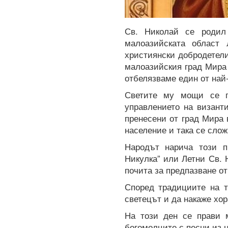
Св. Николай се родил 
малоазийската област
християнски добродетели
малоазийския град Мира 
отбелязваме един от най
Светите му мощи се п
управлението на визант
пренесени от град Мира 
население и така се сло
Народът нарича този п
Никулка” или Летни Св. 
почита за предпазване от
Според традициите на т
светецът и да накаже хор
На този ден се прави 
богомолците с песни из 