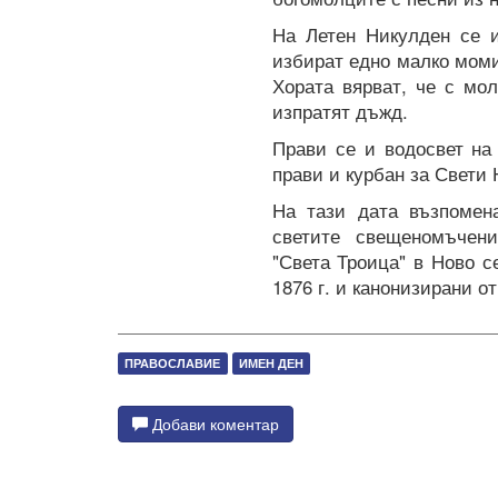
На Летен Никулден се 
избират едно малко момич
Хората вярват, че с мо
изпратят дъжд.
Прави се и водосвет на
прави и курбан за Свети 
На тази дата възпомен
светите свещеномъчен
"Света Троица" в Ново с
1876 г. и канонизирани о
ПРАВОСЛАВИЕ
ИМЕН ДЕН
Добави коментар