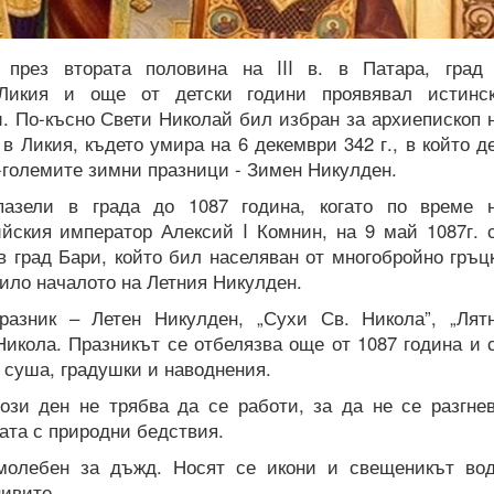
през втората половина на III в. в Патара, град
 Ликия и още от детски години проявявал истинс
. По-късно Свети Николай бил избран за архиепископ 
в Ликия, където умира на 6 декември 342 г., в който д
-големите зимни празници - Зимен Никулден.
азели в града до 1087 година, когато по време 
ийския император Алексий I Комнин, на 9 май 1087г. 
в град Бари, който бил населяван от многобройно гръц
жило началото на Летния Никулден.
разник – Летен Никулден, „Сухи Св. Никола”, „Лят
Никола. Празникът се отбелязва още от 1087 година и 
 суша, градушки и наводнения.
ози ден не трябва да се работи, за да не се разгне
ата с природни бедствия.
молебен за дъжд. Носят се икони и свещеникът во
нивите.