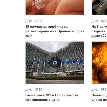
Днес, 17:00
Днес, 16:3
35 случая на морбили са
На 8 авг
регистрирани във Врачанско през
открива 
юли
дивеч 20
Днес, 15:30
Днес, 15:0
България е №1 в ЕС по ръст на
Най-мощ
промишлените цени
улови не