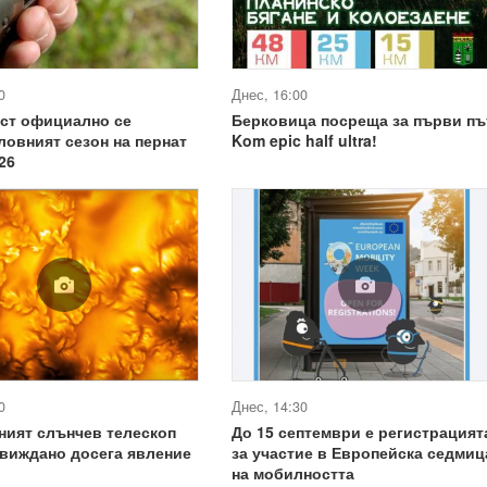
0
Днес, 16:00
уст официално се
Берковица посреща за първи пъ
ловният сезон на пернат
Kom epic half ultra!
26
0
Днес, 14:30
ният слънчев телескоп
До 15 септември е регистрацият
виждано досега явление
за участие в Европейска седмиц
на мобилността