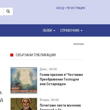
ВХОД
•
РЕГИСТРАЦИЯ
ОБЯВИ
СПРАВОЧНИК
РЕКЛАМА
СВЪРЗАНИ ПУБЛИКАЦИИ
Днес, 09:00
Голям празник е! Честваме
Преображение Господне
или Сотировден
в.
ад
Вчера, 09:00
Почитаме свети мъченик
Евсигний и Св.