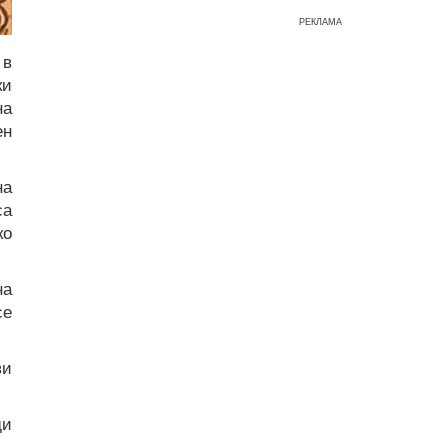
РЕКЛАМА
 в
ки
на
ен
на
са
ко
на
се
ви
ди