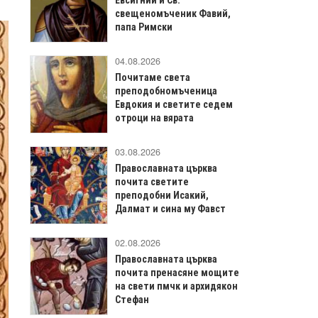
свещеномъченик Фавий,
папа Римски
04.08.2026
Почитаме света
преподобномъченица
Евдокия и светите седем
отроци на вярата
03.08.2026
Православната църква
почита светите
преподобни Исакий,
Далмат и сина му Фавст
02.08.2026
Православната църква
почита пренасяне мощите
на свети пмчк и архидякон
Стефан