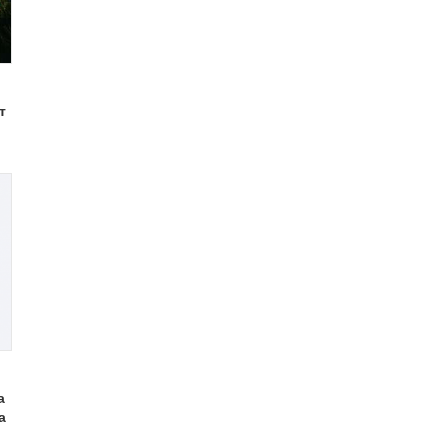
т
а
а