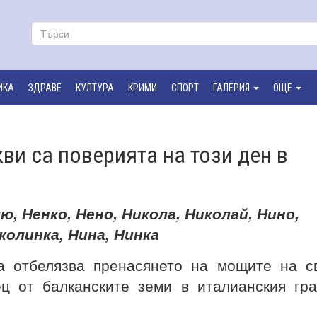
ИКА
ЗДРАВЕ
КУЛТУРА
КРИМИ
СПОРТ
ГАЛЕРИЯ
ОЩЕ
кви са поверията на този ден в
ю, Ненко, Нено, Никола, Николай, Нино,
колинка, Нина, Нинка
а отбелязва пренасянето на мощите на с
ц от балканските земи в италианския гр