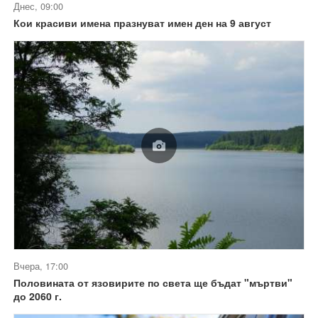
Днес, 09:00
Кои красиви имена празнуват имен ден на 9 август
Вчера, 17:00
Половината от язовирите по света ще бъдат "мъртви"
до 2060 г.