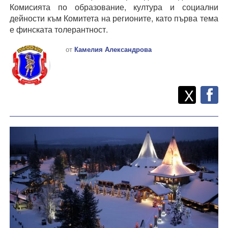
Комисията по образование, култура и социални
дейности към Комитета на регионите, като първа тема
е финската толерантност.
от
Камелия Александрова
Twitt
Споделете
X
F