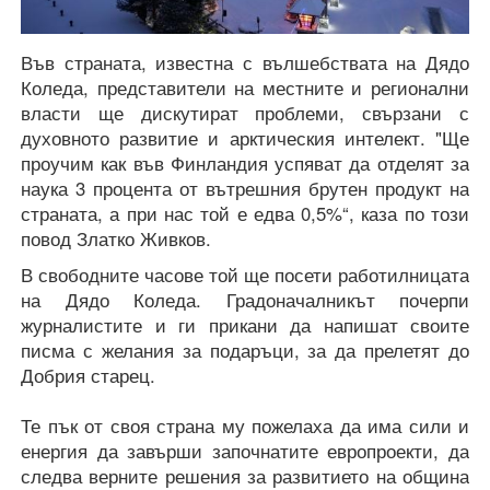
Във страната, известна с вълшебствата на Дядо
Коледа, представители на местните и регионални
власти ще дискутират проблеми, свързани с
духовното развитие и арктическия интелект. "Ще
проучим как във Финландия успяват да отделят за
наука 3 процента от вътрешния брутен продукт на
страната, а при нас той е едва 0,5%“, каза по този
повод Златко Живков.
В свободните часове той ще посети работилницата
на Дядо Коледа. Градоначалникът почерпи
журналистите и ги прикани да напишат своите
писма с желания за подаръци, за да прелетят до
Добрия старец.
Те пък от своя страна му пожелаха да има сили и
енергия да завърши започнатите европроекти, да
следва верните решения за развитието на община