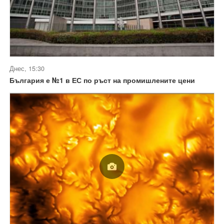
Днес, 15:30
България е №1 в ЕС по ръст на промишлените цени