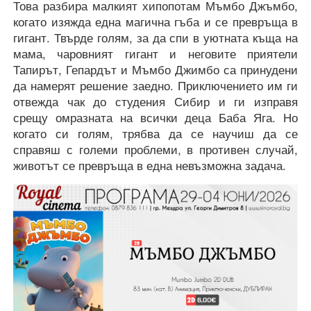
Това разбира малкият хипопотам Мъмбо Джъмбо,
когато изяжда една магична гъба и се превръща в
гигант. Твърде голям, за да спи в уютната къща на
мама, чаровният гигант и неговите приятели
Тапирът, Гепардът и Мъмбо Джимбо са принудени
да намерят решение заедно. Приключението им ги
отвежда чак до студения Сибир и ги изправя
срещу омразната на всички деца Баба Яга. Но
когато си голям, трябва да се научиш да се
справяш с големи проблеми, в противен случай,
животът се превръща в една невъзможна задача.