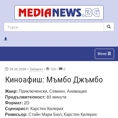
Меню
29.05.2026
•
Забавно
•
724 •
0
Киноафиш: Мъмбо Джъмбо
Жанр:
Приключенски, Семеен, Анимация
Продължителност:
83 минути
Формат:
2D
Сценарист:
Карстен Килерих
Режисьор:
Стайн Мари Бюл, Карстен Килерих