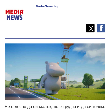
от
MediaNews.bg
Twitt
Споделете
X
F
Не е лесно да си малък, но е трудно и да си голям.