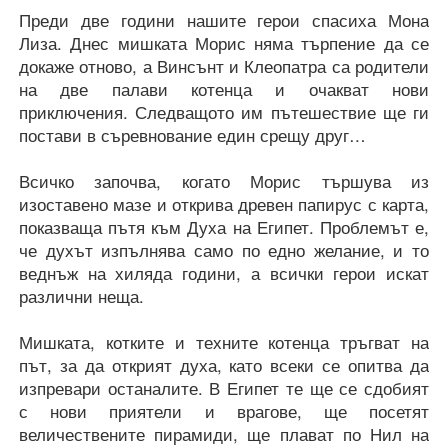
Преди две години нашите герои спасиха Мона
Лиза. Днес мишката Морис няма търпение да се
докаже отново, а Винсънт и Клеопатра са родители
на две палави котенца и очакват нови
приключения. Следващото им пътешествие ще ги
постави в съревнование един срещу друг…
Всичко започва, когато Морис тършува из
изоставено мазе и открива древен папирус с карта,
показваща пътя към Духа на Египет. Проблемът е,
че духът изпълнява само по едно желание, и то
веднъж на хиляда години, а всички герои искат
различни неща.
Мишката, котките и техните котенца тръгват на
път, за да открият духа, като всеки се опитва да
изпревари останалите. В Египет те ще се сдобият
с нови приятели и врагове, ще посетят
величествените пирамиди, ще плават по Нил на