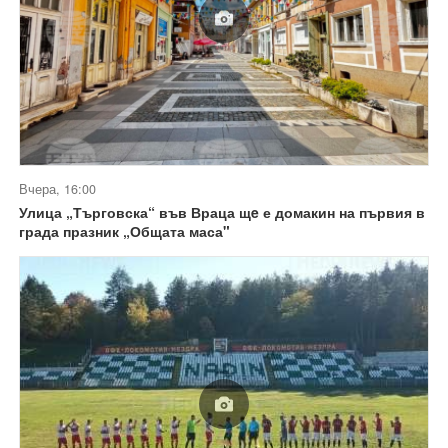
Вчера, 16:00
Улица „Търговска“ във Враца щe е домакин на първия в
града празник „Общата маса"