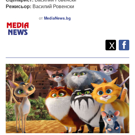
Режисьор:
Василий Ровенски
от
MediaNews.bg
Twitt
Споделете
X
F