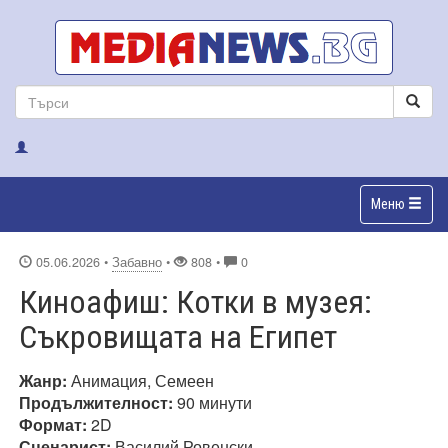
Меню
05.06.2026
•
Забавно
•
808 •
0
Киноафиш: Котки в музея:
Съкровищата на Египет
Жанр:
Анимация, Семеен
Продължителност:
90 минути
Формат:
2D
Сценарист:
Василий Ровенски