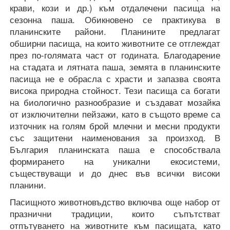
крави, кози и др.) към отдалечени пасища на
сезонна паша. Обикновено се практикува в
планинските райони. Планините предлагат
обширни пасища, на които животните се отглеждат
през по-голямата част от годината. Благодарение
на стадата и лятната паша, земята в планинските
пасища не е обрасла с храсти и запазва своята
висока природна стойност. Тези пасища са богати
на биологично разнообразие и създават мозайка
от изключителни пейзажи, като в същото време са
източник на голям брой млечни и месни продукти
със защитени наименования за произход. В
България планинската паша е способствала
формирането на уникални екосистеми,
съществуващи и до днес във всички високи
планини.
Пасищното животновъдство включва още набор от
празнични традиции, които съпътстват
отпътуването на животните към пасищата, като