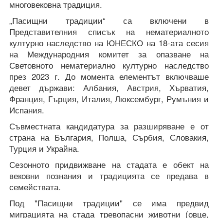
многовековна традиция.
„Пасищни традиции“ са включени в
Представителния списък на нематериалното
културно наследство на ЮНЕСКО на 18-ата сесия
на Международния комитет за опазване на
Световното нематериално културно наследство
през 2023 г. До момента елементът включваше
девет държави: Албания, Австрия, Хърватия,
Франция, Гърция, Италия, Люксембург, Румъния и
Испания.
Съвместната кандидатура за разширяване е от
страна на България, Полша, Сърбия, Словакия,
Турция и Украйна.
Сезонното придвижване на стадата е обект на
вековни познания и традицията се предава в
семействата.
Под "Пасищни традиции" се има предвид
миграцията на стада тревопасни животни (овце,