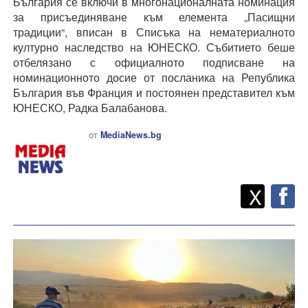
България се включи в многонационалната номинация
за присъединяване към елемента „Пасищни
традиции“, вписан в Списъка на нематериалното
културно наследство на ЮНЕСКО. Събитието беше
отбелязано с официалното подписване на
номинационното досие от посланика на Република
България във Франция и постоянен представител към
ЮНЕСКО, Радка Балабанова.
от
MediaNews.bg
Twitt
Споделете
X
F