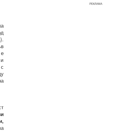
РЕКЛАМА
ка
од
).
ъв
 е
 и
 с
ду
на
ст
зи
и,
ва