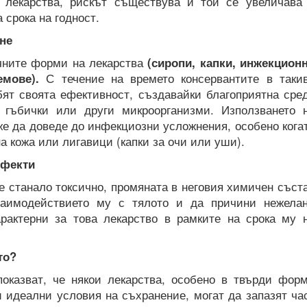
 лекарства, рискът съществува и той се увеличава
 срока на годност.
не
чните форми на лекарства
(сиропи, капки, инжекцион
емове).
С течение на времето консервантите в таки
бят своята ефективност, създавайки благоприятна сре
 гъбички или други микроорганизми. Използването 
е да доведе до инфекциозни усложнения, особено кога
а кожа или лигавици (капки за очи или уши).
ефекти
 е станало токсично, промяната в неговия химичен съст
аимодействието му с тялото и да причини нежела
арактерни за това лекарство в рамките на срока му 
то?
показват, че някои лекарства, особено в твърди фор
ри идеални условия на съхранение, могат да запазят ча