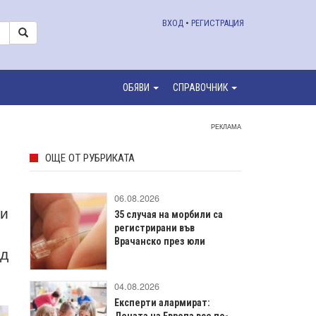
ВХОД
•
РЕГИСТРАЦИЯ
ОБЯВИ
СПРАВОЧНИК
РЕКЛАМА
ОЩЕ ОТ РУБРИКАТА
06.08.2026
ги
35 случая на морбили са
регистрирани във
Врачанско през юли
ед
04.08.2026
Експерти алармират:
Децата на Европа все по-