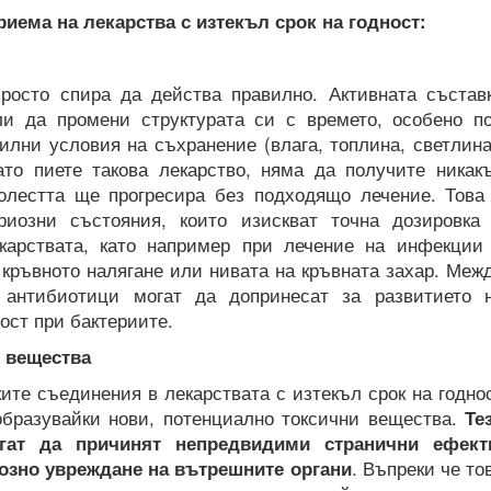
иема на лекарства с изтекъл срок на годност:
просто спира да действа правилно. Активната състав
и да промени структурата си с времето, особено п
илни условия на съхранение (влага, топлина, светлина
ато пиете такова лекарство, няма да получите никак
олестта ще прогресира без подходящо лечение. Това
риозни състояния, които изискват точна дозировка
карствата, като например при лечение на инфекции
 кръвното налягане или нивата на кръвната захар. Меж
е антибиотици могат да допринесат за развитието 
ост при бактериите.
 вещества
ите съединения в лекарствата с изтекъл срок на годно
образувайки нови, потенциално токсични вещества.
Те
гат да причинят непредвидими странични ефект
озно увреждане на вътрешните органи
. Въпреки че то