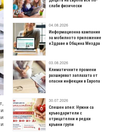
слаби физически
04.08.2026
Информационна кампания
за мобилното приложение
еЗдраве в Община Мездра
03.08.2026
Климатичните промени
разширяват заплахата от
опасни инфекции в Европа
30.07.2026
т,
Спешен апел: Нужни са
 и
кръводарители с
зи
отрицателни и редки
 и
кръвни групи