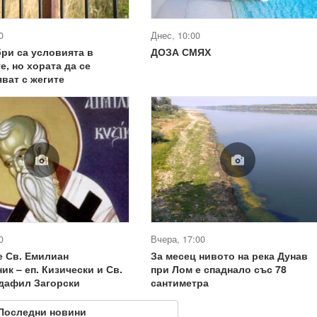
0
Днес, 10:00
ри са условията в
ДОЗА СМЯХ
е, но хората да се
ват с жегите
0
Вчера, 17:00
е Св. Емилиан
За месец нивото на река Дунав
ик – еп. Кизически и Св.
при Лом е спаднало със 78
ндафил Загорски
сантиметра
Последни новини