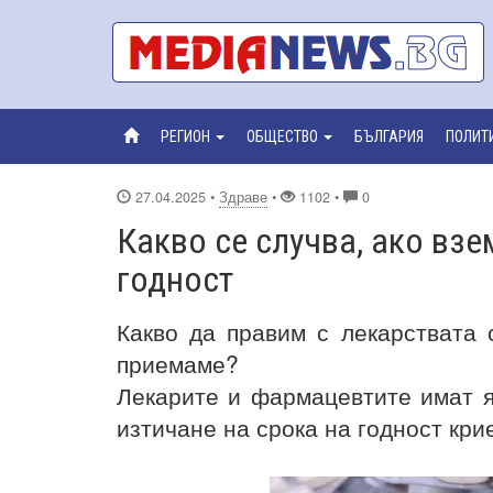
РЕГИОН
ОБЩЕСТВО
БЪЛГАРИЯ
ПОЛИТ
27.04.2025
•
Здраве
•
1102 •
0
Какво се случва, ако взе
годност
К
акво да правим с лекарствата 
приемаме?
Лекарите и фармацевтите имат я
изтичане на срока на годност кри