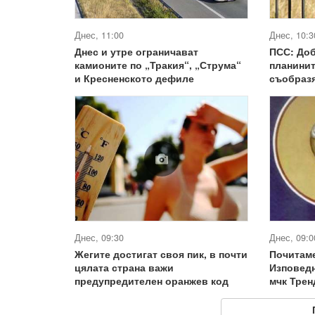
Днес, 11:00
Днес, 10:3
Днес и утре ограничават
ПСС: Доб
камионите по „Тракия“, „Струма“
планинит
и Кресненското дефиле
съобразя
Днес, 09:30
Днес, 09:0
Жегите достигат своя пик, в почти
Почитам
цялата страна важи
Изповедн
предупредителен оранжев код
мчк Тре