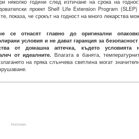
ри няколко години след изтичане на срока на годнос
ователски проект Shelf Life Extension Program (SLEP)
е, показа, че срокът на годност на много лекарства мо
че се отнасят главно до оригинални опаковк
лирани условия и не дават гаранция за безопасност
ства от домашна аптечка, където условията 
далеч от идеалните.
Влагата в банята, температурни
злагането на пряка слънчева светлина могат значител
азрушаване.
РЕКЛАМА