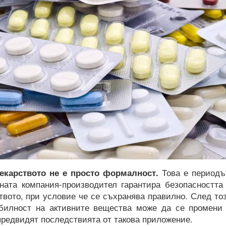
лекарството не е просто формалност.
Това е периодъ
ната компания-производител гарантира безопасността
твото, при условие че се съхранява правилно. След то
билност на активните вещества може да се промени
предвидят последствията от такова приложение.