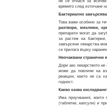
не се отнася за всички
времето след изтичане на
Бактериално замърсява
Това важи особено за те
разтвори, мехлеми, кр
препарати могат да загу
за растеж на бактерии,
замърсени лекарства мож
се прилага върху наранен
Неочаквани странични 
Дори ако лекарството не
може да повлияе на вз
реакции, които не са х
годност.
Какво казва изследване
Има проучвания, които 
(таблетки, капсули) и п