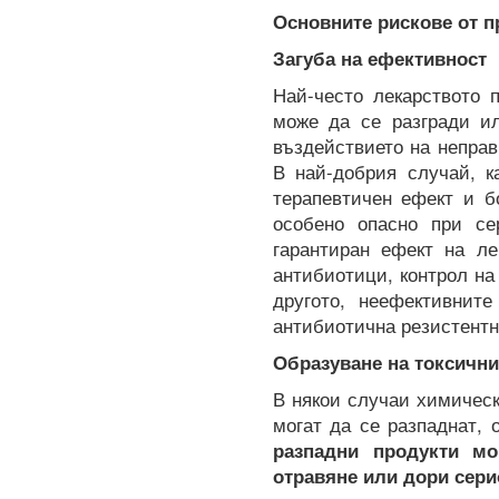
Основните рискове от пр
Загуба на ефективност
Най-често лекарството 
може да се разгради ил
въздействието на неправ
В най-добрия случай, к
терапевтичен ефект и б
особено опасно при се
гарантиран ефект на ле
антибиотици, контрол на
другото, неефективнит
антибиотична резистентн
Образуване на токсични
В някои случаи химическ
могат да се разпаднат, 
разпадни продукти мо
отравяне или дори сери