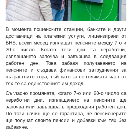
В момента пощенските станции, банките и други
доставчици на платежни услуги, лицензирани от
БНБ, всеки месец изплащат пенсиите между 7-о и
20-о число. Когато тези дни са неработни,
изплащането започва и завършва в следващия
работен ден. Това забавя получаването на
пенсиите и създава финансови затруднения за
възрастните хора, тъй като за по-голямата част от
тях те са единственият им доход.
Съгласно промяната, когато 7-о или 20-о число са
неработни дни, изплащането на пенсиите ще
започва или завършва в предходния работен ден.
По този начин ще се гарантира, че пенсионерите
ще получат своите пенсии и добавки към тях без
забавяне.