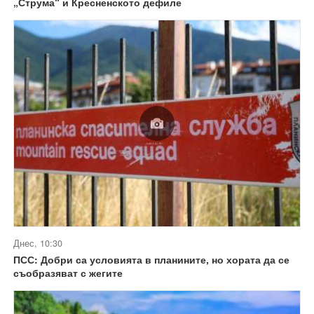
„Струма“ и Кресненското дефиле
Днес, 10:30
ПСС: Добри са условията в планините, но хората да се
съобразяват с жегите