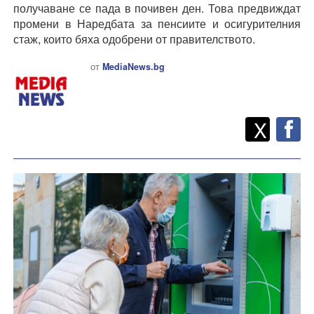
получаване се пада в почивен ден. Това предвиждат
промени в Наредбата за пенсиите и осигурителния
стаж, които бяха одобрени от правителството.
от
MediaNews.bg
Twitt
Споделете
X
F