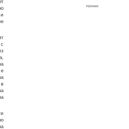
ет
РЕКЛАМА
но
 и
ие
ят
 с
ез
а,
ра
 е
на
 в
на
на
ти
но
на