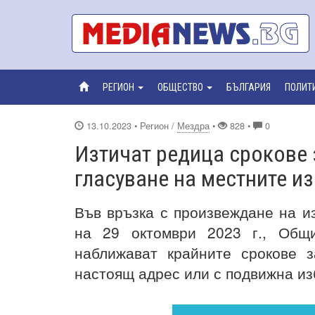
РЕГИОН
ОБЩЕСТВО
БЪЛГАРИЯ
ПОЛИТ
13.10.2023
• Регион /
Мездра
•
828 •
0
Изтичат редица срокове 
гласуване на местните и
Във връзка с произвеждане на и
на 29 октомври 2023 г., Общ
наближават крайните срокове
за
настоящ адрес или с подвижна из