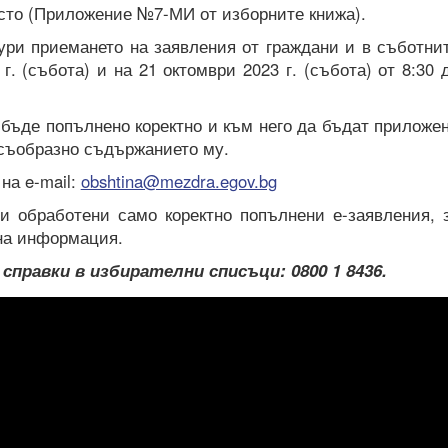
сто (Приложение №7-МИ от изборните книжа).
ри приемането на заявления от граждани и в съботни
г. (събота) и на 21 октомври 2023 г. (събота) от 8:30 
 бъде попълнено коректно и към него да бъдат приложе
съобразно съдържанието му.
на e-mail:
obshtina@mezdra.egov.bg
и обработени само коректно попълнени е-заявления, 
на информация.
правки в избирателни списъци: 0800 1 8436.