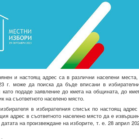
оянен и настоящ адрес са в различни населени места,
23 г. може да поиска да бъде вписани в избирателн
 като подаде заявление до кмета на общината, до кме
ик на съответното населено място.
 избирателя в избирателния списък по настоящ адрес
щия адрес в съответното населено място да е извърше
датата на произвеждане на изборите, т. е. 28 април 20