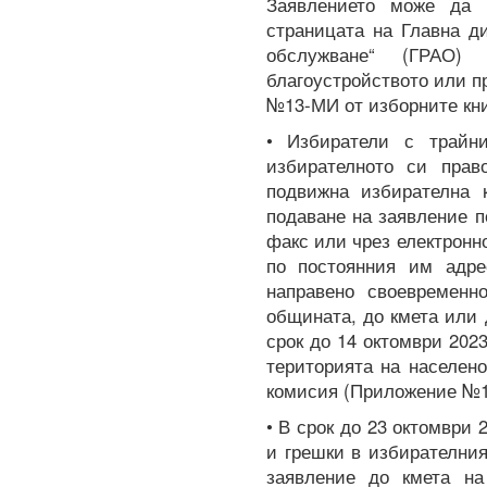
Заявлението може да 
страницата на Главна д
обслужване“ (ГРАО)
благоустройството или 
№13-МИ от изборните кни
• Избиратели с трайн
избирателното си прав
подвижна избирателна 
подаване на заявление п
факс или чрез електронн
по постоянния им адре
направено своевременн
общината, до кмета или 
срок до 14 октомври 2023
територията на населен
комисия (Приложение №1
• В срок до 23 октомври 
и грешки в избирателния
заявление до кмета на