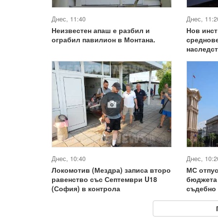
Днес, 11:40
Днес, 11:2
Неизвестен апаш е разбил и
Нов инст
ограбил павилион в Монтана.
среднов
наследст
Днес, 10:40
Днес, 10:2
Локомотив (Мездра) записа второ
МС отпус
равенство със Септември U18
бюджета 
(София) в контрола
съдебно