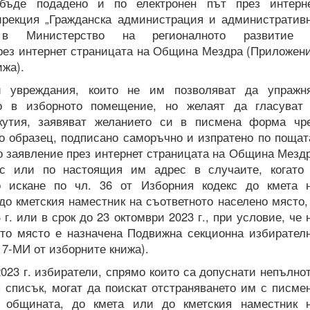
бъде подадено и по електронен път през интерн
ирекция „Гражданска администрация и административ
 в Министерство на регионалното развитие
през интернет страницата на Община Мездра (Приложен
жа).
и увреждания, които не им позволяват да упражн
о в изборното помещение, но желаят да гласуват
кутия, заявяват желанието си в писмена форма чр
о образец, подписано саморъчно и изпратено по пощат
о заявление през интернет страницата на Община Мезд
с или по настоящия им адрес в случаите, когато
о искане по чл. 36 от Изборния кодекс до кмета 
до кметския наместник на съответното населено място,
 г. или в срок до 23 октомври 2023 г., при условие, че 
ото място е назначена Подвижна секционна избирател
7-МИ от изборните книжа).
2023 г. избиратели, спрямо които са допуснати непълно
 списък, могат да поискат отстраняването им с писме
 общината, до кмета или до кметския наместник 