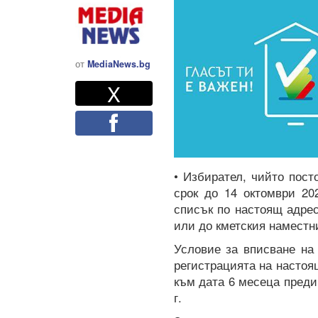
от
MediaNews.bg
Twitter
Споделете
X
Facebook
• Избирател, чийто пост
срок до 14 октомври 20
списък по настоящ адрес
или до кметския наместн
Условие за вписване на
регистрацията на настоя
към дата 6 месеца преди 
г.