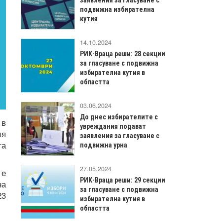
подвижна избирателна
кутия
14.10.2024
РИК-Враца реши: 28 секции
за гласуване с подвижна
избирателна кутия в
областта
03.06.2024
До днес избирателите с
 в
увреждания подават
ия
заявления за гласуване с
та
подвижна урна
27.05.2024
 е
РИК-Враца реши: 29 секции
на
за гласуване с подвижна
23
избирателна кутия в
областта