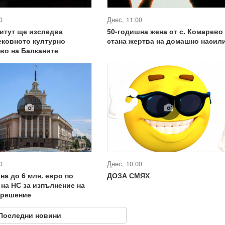
0
Днес, 11:00
итут ще изследва
50-годишна жена от с. Комарево
ековното културно
стана жертва на домашно насил
во на Балканите
0
Днес, 10:00
на до 6 млн. евро по
ДОЗА СМЯХ
на НС за изпълнение на
 решение
Последни новини