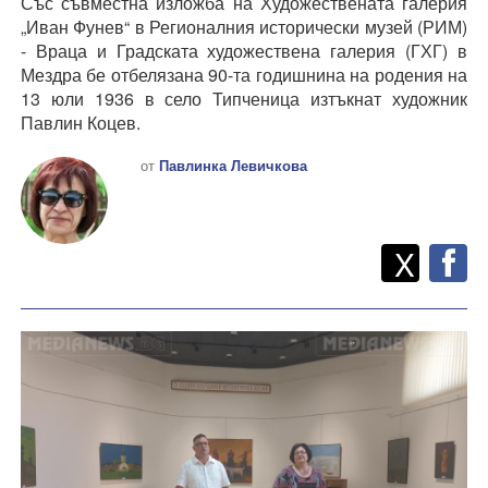
Със съвместна изложба на Художествената галерия
„Иван Фунев“ в Регионалния исторически музей (РИМ)
- Враца и Градската художествена галерия (ГХГ) в
Мездра бе отбелязана 90-та годишнина на родения на
13 юли 1936 в село Типченица изтъкнат художник
Павлин Коцев.
от
Павлинка Левичкова
Twitt
Споделете
X
F