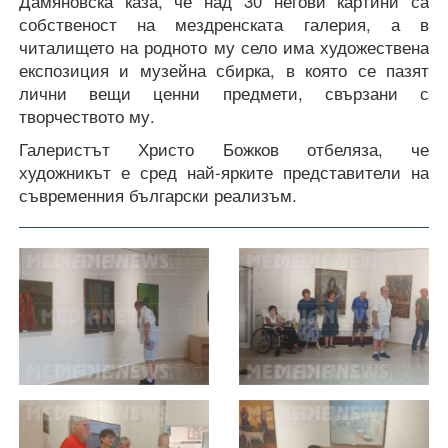
Дамяновска каза, че над 30 негови картини са
собственост на мездренската галерия, а в
читалището на родното му село има художествена
експозиция и музейна сбирка, в която се пазят
лични вещи ценни предмети, свързани с
творчеството му.
Галеристът Христо Божков отбеляза, че
художникът е сред най-ярките представители на
съвременния български реализъм.