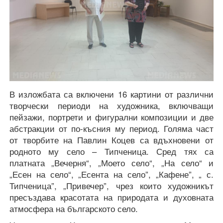
В изложбата са включени 16 картини от различни
творчески периоди на художника, включващи
пейзажи, портрети и фигурални композиции и две
абстракции от по-късния му период. Голяма част
от творбите на Павлин Коцев са вдъхновени от
родното му село – Типченица. Сред тях са
платната „Вечерня“, „Моето село“, „На село“ и
„Есен на село“, „Есента на село”, „Кафене”, „ с.
Типченица”, „Привечер”, чрез които художникът
пресъздава красотата на природата и духовната
атмосфера на българското село.