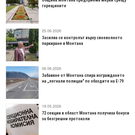
Община Монтана предприема мерки срещу
горещините
25.06.2026
Засилва се контролът върху своеволното
паркиране в Монтана
06.06.2026
Забавяне от Монтана спира изграждането
на „легнали полицаи" по обходите на Е-79
19.05.2026
72 секции в област Монтана получиха бонуси
за безгрешни протоколи