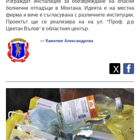
Изграждат инсталация за обезвреждане на опасни
болнични отпадъци в Монтана. Идеята е на местна
фирма и вече е съгласувана с различните институции.
Проектът ще се реализира на на ул. "Проф. д-р
Цветан Вълов“ в областния център.
от
Камелия Александрова
Twitt
Споделете
X
F