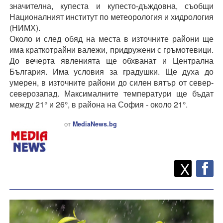
значителна, купеста и купесто-дъждовна, съобщи
Националният институт по метеорология и хидрология
(НИМХ).
Около и след обяд на места в източните райони ще
има краткотрайни валежи, придружени с гръмотевици.
До вечерта явленията ще обхванат и Централна
България. Има условия за градушки. Ще духа до
умерен, в източните райони до силен вятър от север-
северозапад. Максималните температури ще бъдат
между 21° и 26°, в района на София - около 21°.
от
MediaNews.bg
Twitt
Споделете
X
F