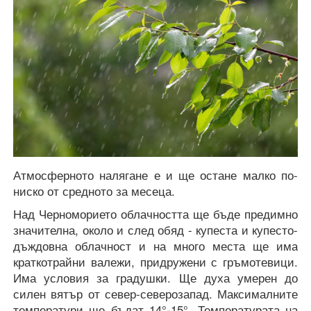
Атмосферното налягане е и ще остане малко по-
ниско от средното за месеца.
Над Черноморието облачността ще бъде предимно
значителна, около и след обяд - купеста и купесто-
дъждовна облачност и на много места ще има
краткотрайни валежи, придружени с гръмотевици.
Има условия за градушки. Ще духа умерен до
силен вятър от север-северозапад. Максималните
температури ще бъдат 14°-15°. Температурата на